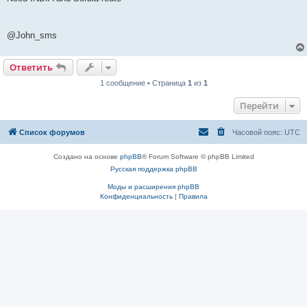
б
щ
е
н
@John_sms
и
е
Ответить
1 сообщение • Страница
1
из
1
Перейти
Список форумов
Часовой пояс:
UTC
Создано на основе
phpBB
® Forum Software © phpBB Limited
Русская поддержка phpBB
Моды и расширения phpBB
Конфиденциальность
|
Правила