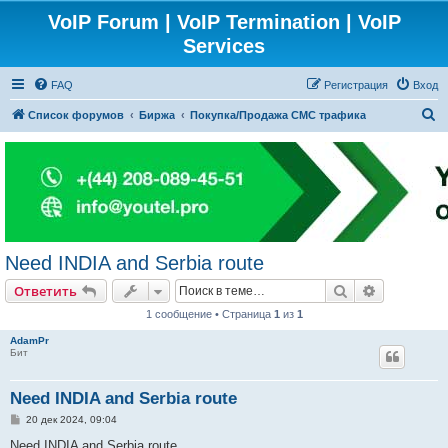
VoIP Forum | VoIP Termination | VoIP
Services
FAQ
Регистрация
Вход
П
Список форумов
Биржа
Покупка/Продажа СМС трафика
о
и
с
к
Need INDIA and Serbia route
Поиск
Расширен
Ответить
1 сообщение • Страница
1
из
1
AdamPr
Бит
Need INDIA and Serbia route
С
20 дек 2024, 09:04
о
о
Need INDIA and Serbia route