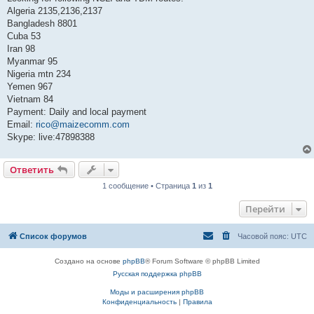
б
Algeria 2135,2136,2137
щ
е
Bangladesh 8801
н
Cuba 53
и
е
Iran 98
Myanmar 95
Nigeria mtn 234
Yemen 967
Vietnam 84
Payment: Daily and local payment
Email:
rico@maizecomm.com
Skype: live:47898388
Ответить
1 сообщение • Страница
1
из
1
Перейти
Список форумов
Часовой пояс:
UTC
Создано на основе
phpBB
® Forum Software © phpBB Limited
Русская поддержка phpBB
Моды и расширения phpBB
Конфиденциальность
|
Правила