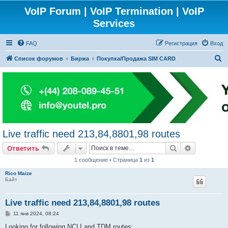
VoIP Forum | VoIP Termination | VoIP
Services
FAQ
Регистрация
Вход
П
Список форумов
Биржа
Покупка/Продажа SIM CARD
о
и
с
к
Live traffic need 213,84,8801,98 routes
Поиск
Расширен
Ответить
1 сообщение • Страница
1
из
1
Rico Maize
Байт
Live traffic need 213,84,8801,98 routes
С
11 янв 2024, 08:24
о
о
Looking for following NCLI and TDM routes: