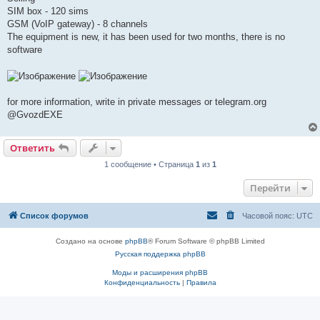
б
SIM box - 120 sims
щ
е
GSM (VoIP gateway) - 8 channels
н
The equipment is new, it has been used for two months, there is no
и
е
software
for more information, write in private messages or telegram.org
@GvozdEXE
Ответить
1 сообщение • Страница
1
из
1
Перейти
Список форумов
Часовой пояс:
UTC
Создано на основе
phpBB
® Forum Software © phpBB Limited
Русская поддержка phpBB
Моды и расширения phpBB
Конфиденциальность
|
Правила