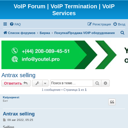
VoIP Forum | VoIP Termination | VoIP
Services
FAQ
Регистрация
Вход
П
Список форумов
Биржа
Покупка/Продажа VOIP оборудования
о
и
с
к
Antrax selling
Поиск
Расширен
Ответить
1 сообщение • Страница
1
из
1
Katyaqwest
Бит
Antrax selling
С
09 авг 2022, 05:25
о
о
Selling