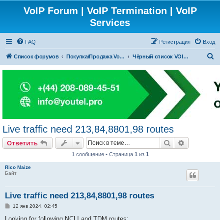
VoIP Forum | VoIP Termination | VoIP
Services
FAQ
Регистрация
Вход
П
Список форумов
Покупка/Продажа Voip Трафика (А-З маршруты)
Чёрный список VOIP Компаний
о
и
с
к
Live traffic need 213,84,8801,98 routes
Поиск
Расширен
Ответить
1 сообщение • Страница
1
из
1
Rico Maize
Байт
Live traffic need 213,84,8801,98 routes
С
12 янв 2024, 02:45
о
о
Looking for following NCLI and TDM routes: