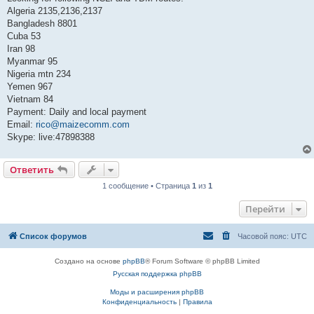
б
Algeria 2135,2136,2137
щ
е
Bangladesh 8801
н
Cuba 53
и
е
Iran 98
Myanmar 95
Nigeria mtn 234
Yemen 967
Vietnam 84
Payment: Daily and local payment
Email:
rico@maizecomm.com
Skype: live:47898388
Ответить
1 сообщение • Страница
1
из
1
Перейти
Список форумов
Часовой пояс:
UTC
Создано на основе
phpBB
® Forum Software © phpBB Limited
Русская поддержка phpBB
Моды и расширения phpBB
Конфиденциальность
|
Правила