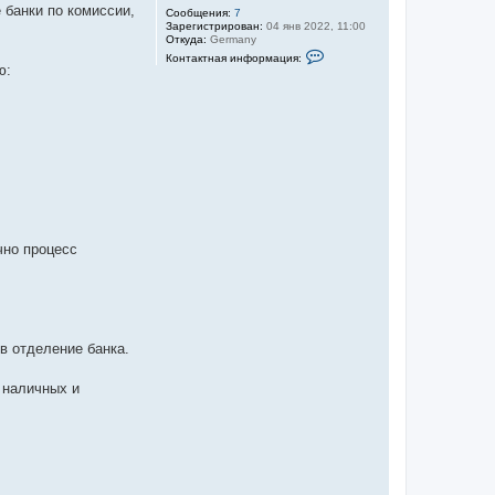
 банки по комиссии,
Сообщения:
7
Зарегистрирован:
04 янв 2022, 11:00
Откуда:
Germany
К
Контактная информация:
о
ю:
н
т
а
к
т
н
а
я
и
н
ф
о
р
чно процесс
м
а
ц
и
я
п
о
л
в отделение банка.
ь
з
о
я наличных и
в
а
т
е
л
я
M
w