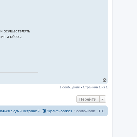
o
e
r
j
s
k
e
r
 и осуществлять
t
ния и сборы,
В
е
1 сообщение • Страница
1
из
1
р
н
у
Перейти
т
ь
с
заться с администрацией
Удалить cookies
Часовой пояс:
UTC
я
к
н
а
ч
а