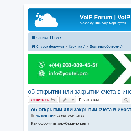
VoIP Forum | VoIP
Место лучших voip маршрутов
Ссылки
FAQ
Список форумов
Курилка :)
Болтаем обо всем :)
об открытии или закрытии счета в и
П
Ответить
об открытии или закрытии счета в инос
С
Mwoerjskert
»
01 мар 2024, 15:13
о
о
Как оформить зарубежную карту
б
щ