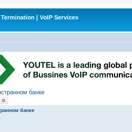
 Termination | VoIP Services
ностранном банке
оиск
Расширенный поиск
транном банке