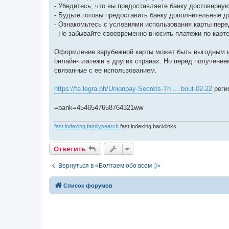
- Убедитесь, что вы предоставляете банку достоверн
- Будьте готовы предоставить банку дополнительные д
- Ознакомьтесь с условиями использования карты пере
- Не забывайте своевременно вносить платежи по карт
Оформление зарубежной карты может быть выгодным и 
онлайн-платежи в других странах. Но перед получение
связанные с ее использованием.
https://te.legra.ph/Unionpay-Secrets-Th ... bout-02-22
регис
=bank=4546547658764321ww
fast indexing familysearch
fast indexing backlinks
Ответить
Вернуться в «Болтаем обо всем :)»
Список форумов