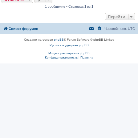
1 сообщение • Страница
1
из
1
Перейти
Список форумов
Часовой пояс:
UTC
Создано на основе
phpBB
® Forum Software © phpBB Limited
Русская поддержка phpBB
Моды и расширения phpBB
Конфиденциальность
|
Правила