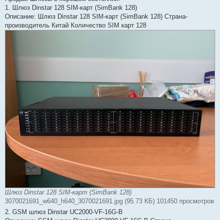
б
1. Шлюз Dinstar 128 SIM-карт (SimBank 128)
щ
е
Описание: Шлюз Dinstar 128 SIM-карт (SimBank 128) Страна-
н
производитель Китай Количество SIM карт 128
и
е
Шлюз Dinstar 128 SIM-карт (SimBank 128)
3070021691_w640_h640_3070021691.jpg (95.73 КБ) 101450 просмотров
2. GSM шлюз Dinstar UC2000-VF-16G-B