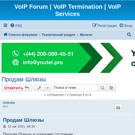
VoIP Forum | VoIP Termination | VoIP
Services
FAQ
Регистрация
Вход
П
Список форумов
Технический раздел
Железо
о
и
с
к
Продам Шлюзы
Поиск
Расширен
Ответить
1 сообщение • Страница
1
из
1
Golerlia
Бит
Продам Шлюзы
С
12 авг 2021, 08:36
о
о
Продам Шлюзы в хорошем состоянии: