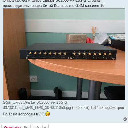
Описание: GSM шлюз Dinstar UC2000-VF-16G-B Страна-
производитель товара Китай Количество GSM каналов 16
GSM шлюз Dinstar UC2000-VF-16G-B
3070011353_w640_h640_3070011353.jpg (77.37 КБ) 101450 просмотров
По всем вопросам в ЛС
Ответить