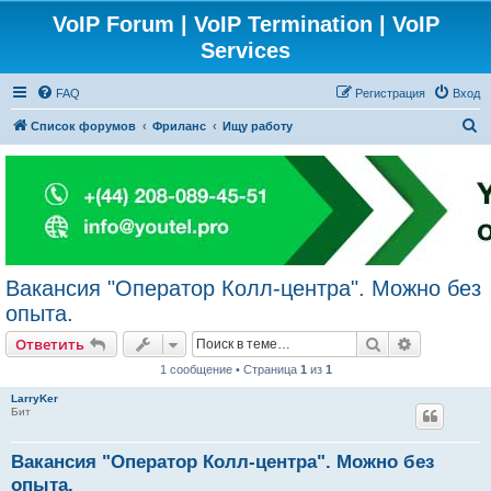
VoIP Forum | VoIP Termination | VoIP
Services
FAQ
Регистрация
Вход
П
Список форумов
Фриланс
Ищу работу
о
и
с
к
Вакансия "Оператор Колл-центра". Можно без
опыта.
Поиск
Расширен
Ответить
1 сообщение • Страница
1
из
1
LarryKer
Бит
Вакансия "Оператор Колл-центра". Можно без
опыта.