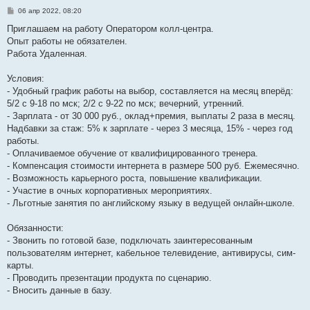
С
06 апр 2022, 08:20
о
о
Приглашаем на работу Оператором колл-центра.
б
Опыт работы не обязателен.
щ
е
Работа Удаленная.
н
и
е
Условия:
- Удобный график работы на выбор, составляется на месяц вперёд:
5/2 с 9-18 по мск; 2/2 с 9-22 по мск; вечерний, утренний.
- Зарплата - от 30 000 руб., оклад+премия, выплаты 2 раза в месяц.
Надбавки за стаж: 5% к зарплате - через 3 месяца, 15% - через год
работы.
- Оплачиваемое обучение от квалифицированного тренера.
- Компенсация стоимости интернета в размере 500 руб. Ежемесячно.
- Возможность карьерного роста, повышение квалификации.
- Участие в очных корпоративных мероприятиях.
- Льготные занятия по английскому языку в ведущей онлайн-школе.
Обязанности:
- Звонить по готовой базе, подключать заинтересованным
пользователям интернет, кабельное телевидение, антивирусы, сим-
карты.
- Проводить презентации продукта по сценарию.
- Вносить данные в базу.