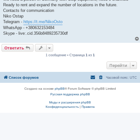
б
Ready to rent and expand the number of locations in the future.
щ
е
Contacts for communication
н
Niko Ostap
и
е
Telegram -
https://t.me/NikoOsto
WhatsApp - +380632153484
Skype - live:.cid.356b8489235730df
Ответить
1 сообщение • Страница
1
из
1
Перейти
Список форумов
Часовой пояс:
UTC
Создано на основе
phpBB
® Forum Software © phpBB Limited
Русская поддержка phpBB
Моды и расширения phpBB
Конфиденциальность
|
Правила