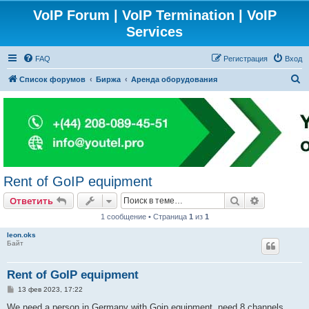
VoIP Forum | VoIP Termination | VoIP
Services
FAQ
Регистрация
Вход
П
Список форумов
Биржа
Аренда оборудования
о
и
с
к
Rent of GoIP equipment
Поиск
Расширен
Ответить
1 сообщение • Страница
1
из
1
leon.oks
Байт
Rent of GoIP equipment
С
13 фев 2023, 17:22
о
о
We need a person in Germany with Goip equipment, need 8 channels