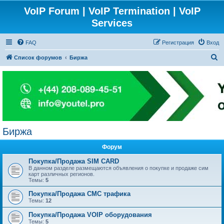
VoIP Forum | VoIP Termination | VoIP
Services
FAQ
Регистрация
Вход
П
Список форумов
Биржа
о
и
с
к
Биржа
Форум
Покупка/Продажа SIM CARD
В данном разделе размещаются объявления о покупке и продаже сим
карт различных регионов.
Темы:
5
Покупка/Продажа СМС трафика
Темы:
12
Покупка/Продажа VOIP оборудования
Темы:
5