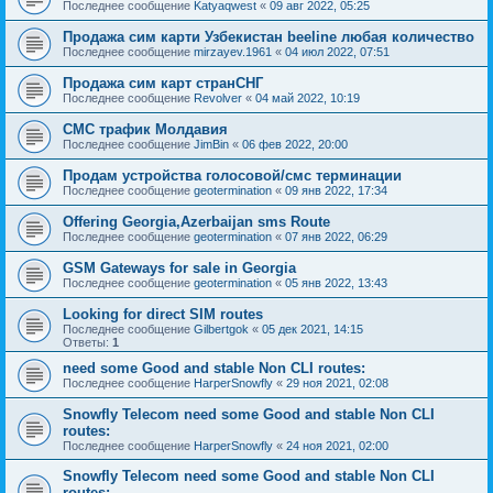
Последнее сообщение
Katyaqwest
«
09 авг 2022, 05:25
Продажа сим карти Узбекистан beeline любая количество
Последнее сообщение
mirzayev.1961
«
04 июл 2022, 07:51
Продажа сим карт странСНГ
Последнее сообщение
Revolver
«
04 май 2022, 10:19
СМС трафик Молдавия
Последнее сообщение
JimBin
«
06 фев 2022, 20:00
Продам устройства голосовой/смс терминации
Последнее сообщение
geotermination
«
09 янв 2022, 17:34
Offering Georgia,Azerbaijan sms Route
Последнее сообщение
geotermination
«
07 янв 2022, 06:29
GSM Gateways for sale in Georgia
Последнее сообщение
geotermination
«
05 янв 2022, 13:43
Looking for direct SIM routes
Последнее сообщение
Gilbertgok
«
05 дек 2021, 14:15
Ответы:
1
need some Good and stable Non CLI routes:
Последнее сообщение
HarperSnowfly
«
29 ноя 2021, 02:08
Snowfly Telecom need some Good and stable Non CLI
routes:
Последнее сообщение
HarperSnowfly
«
24 ноя 2021, 02:00
Snowfly Telecom need some Good and stable Non CLI
routes: