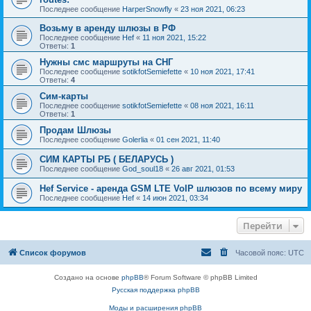
Последнее сообщение
HarperSnowfly
«
23 ноя 2021, 06:23
Возьму в аренду шлюзы в РФ
Последнее сообщение
Hef
«
11 ноя 2021, 15:22
Ответы:
1
Нужны смс маршруты на СНГ
Последнее сообщение
sotikfotSemiefette
«
10 ноя 2021, 17:41
Ответы:
4
Сим-карты
Последнее сообщение
sotikfotSemiefette
«
08 ноя 2021, 16:11
Ответы:
1
Продам Шлюзы
Последнее сообщение
Golerlia
«
01 сен 2021, 11:40
СИМ КАРТЫ РБ ( БЕЛАРУСЬ )
Последнее сообщение
God_soul18
«
26 авг 2021, 01:53
Hef Service - аренда GSM LTE VoIP шлюзов по всему миру
Последнее сообщение
Hef
«
14 июн 2021, 03:34
Перейти
Список форумов
Часовой пояс:
UTC
Создано на основе
phpBB
® Forum Software © phpBB Limited
Русская поддержка phpBB
Моды и расширения phpBB