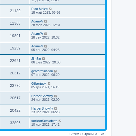
Rico Maize
21189
18 май 2023, 06:56
AdamPr
12368
28 фев 2023, 12:31
AdamPr
19891
28 сен 2022, 10:32
AdamPr
19259
05 сен 2022, 04:26
JimBin
22621
06 фев 2022, 20:00
geotermination
20312
07 янв 2022, 06:29
Gilbertgok
22776
05 дек 2021, 14:15
HarperSnowfly
20617
24 ноя 2021, 02:00
HarperSnowfly
20422
23 ноя 2021, 06:23
sotikfotSemiefette
32895
10 ноя 2021, 17:41
12 тем • Страница
1
из
1