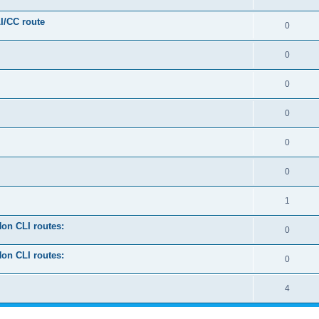
LI/CC route
0
0
0
0
0
0
1
on CLI routes:
0
on CLI routes:
0
4