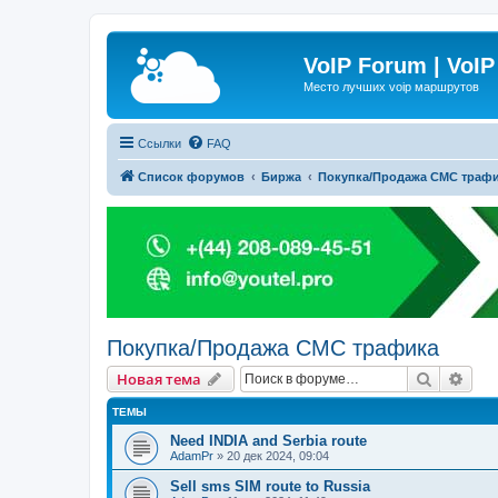
VoIP Forum | VoIP
Место лучших voip маршрутов
Ссылки
FAQ
Список форумов
Биржа
Покупка/Продажа СМС траф
Покупка/Продажа СМС трафика
Поиск
Рас
Новая тема
ТЕМЫ
Need INDIA and Serbia route
AdamPr
»
20 дек 2024, 09:04
Sell sms SIM route to Russia