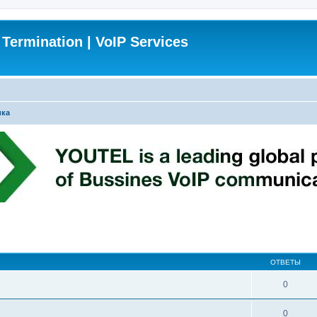
 Termination | VoIP Services
ика
ширенный поиск
ОТВЕТЫ
0
0