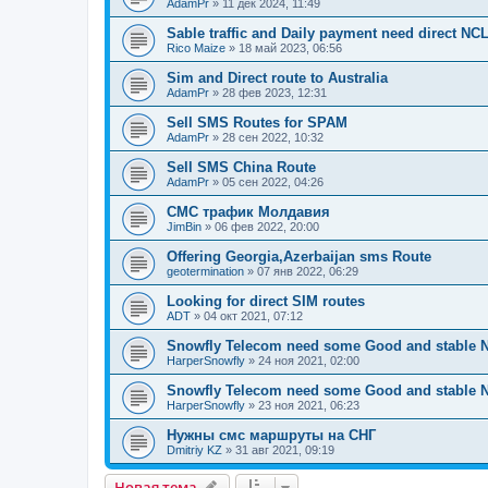
AdamPr
»
11 дек 2024, 11:49
Sable traffic and Daily payment need direct NC
Rico Maize
»
18 май 2023, 06:56
Sim and Direct route to Australia
AdamPr
»
28 фев 2023, 12:31
Sell SMS Routes for SPAM
AdamPr
»
28 сен 2022, 10:32
Sell SMS China Route
AdamPr
»
05 сен 2022, 04:26
СМС трафик Молдавия
JimBin
»
06 фев 2022, 20:00
Offering Georgia,Azerbaijan sms Route
geotermination
»
07 янв 2022, 06:29
Looking for direct SIM routes
ADT
»
04 окт 2021, 07:12
Snowfly Telecom need some Good and stable N
HarperSnowfly
»
24 ноя 2021, 02:00
Snowfly Telecom need some Good and stable N
HarperSnowfly
»
23 ноя 2021, 06:23
Нужны смс маршруты на СНГ
Dmitriy KZ
»
31 авг 2021, 09:19
Новая тема