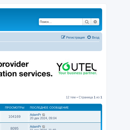
Поиск
Расширенный по
Регистрация
Вход
12 тем • Страница
1
из
1
ПРОСМОТРЫ
ПОСЛЕДНЕЕ СООБЩЕНИЕ
AdamPr
104169
20 дек 2024, 09:04
AdamPr
8095
11 дек 2024, 11:49