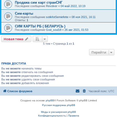
Продажа сим карт странСНГ
Последнее сообщение
Revolver
«
04 май 2022, 10:19
Сим-карты
Последнее сообщение
sotikfotSemiefette
«
08 ноя 2021, 16:11
Ответы:
1
СИМ КАРТЫ РБ ( БЕЛАРУСЬ )
Последнее сообщение
God_soul18
«
26 авг 2021, 01:53
Новая тема
5 тем • Страница
1
из
1
Перейти
ПРАВА ДОСТУПА
Вы
не можете
начинать темы
Вы
не можете
отвечать на сообщения
Вы
не можете
редактировать свои сообщения
Вы
не можете
удалять свои сообщения
Вы
не можете
добавлять вложения
Список форумов
Часовой пояс:
UTC
Создано на основе
phpBB
® Forum Software © phpBB Limited
Русская поддержка phpBB
Моды и расширения phpBB
Конфиденциальность
|
Правила