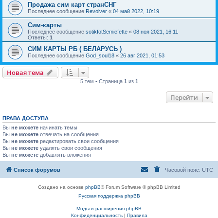
Продажа сим карт странСНГ
Последнее сообщение
Revolver
«
04 май 2022, 10:19
Сим-карты
Последнее сообщение
sotikfotSemiefette
«
08 ноя 2021, 16:11
Ответы:
1
СИМ КАРТЫ РБ ( БЕЛАРУСЬ )
Последнее сообщение
God_soul18
«
26 авг 2021, 01:53
Новая тема
5 тем • Страница
1
из
1
Перейти
ПРАВА ДОСТУПА
Вы
не можете
начинать темы
Вы
не можете
отвечать на сообщения
Вы
не можете
редактировать свои сообщения
Вы
не можете
удалять свои сообщения
Вы
не можете
добавлять вложения
Список форумов
Часовой пояс:
UTC
Создано на основе
phpBB
® Forum Software © phpBB Limited
Русская поддержка phpBB
Моды и расширения phpBB
Конфиденциальность
|
Правила