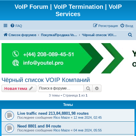
VoIP Forum | VoIP Termination | VoIP
Services
FAQ
Регистрация
Вход
П
Список форумов
Покупка/Продажа Voip Трафика (А-З маршруты)
Чёрный список VOIP Компаний
о
и
с
к
Чёрный список VOIP Компаний
Поиск
Расширенный пои
Новая тема
3 темы • Страница
1
из
1
Темы
Live traffic need 213,84,8801,98 routes
Последнее сообщение
Rico Maize
«
12 янв 2024, 02:45
Need 8801 and 84 route
Последнее сообщение
Rico Maize
«
04 янв 2024, 05:55