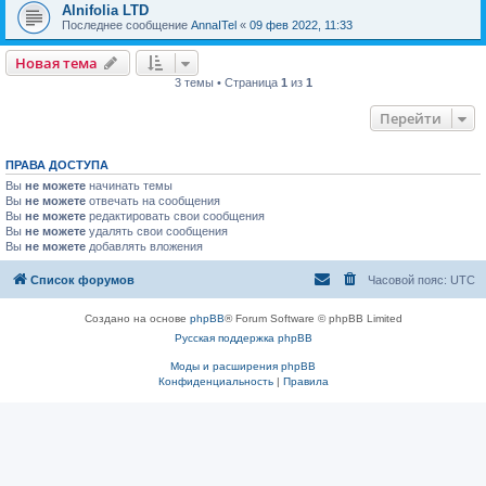
Alnifolia LTD
Последнее сообщение
AnnaITel
«
09 фев 2022, 11:33
Новая тема
3 темы • Страница
1
из
1
Перейти
ПРАВА ДОСТУПА
Вы
не можете
начинать темы
Вы
не можете
отвечать на сообщения
Вы
не можете
редактировать свои сообщения
Вы
не можете
удалять свои сообщения
Вы
не можете
добавлять вложения
Список форумов
Часовой пояс:
UTC
Создано на основе
phpBB
® Forum Software © phpBB Limited
Русская поддержка phpBB
Моды и расширения phpBB
Конфиденциальность
|
Правила