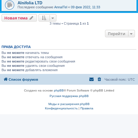
Alnifolia LTD
Последнее сообщение
AnnaITel
«
09 фев 2022, 11:33
Новая тема
3 темы • Страница
1
из
1
Перейти
ПРАВА ДОСТУПА
Вы
не можете
начинать темы
Вы
не можете
отвечать на сообщения
Вы
не можете
редактировать свои сообщения
Вы
не можете
удалять свои сообщения
Вы
не можете
добавлять вложения
Список форумов
Часовой пояс:
UTC
Создано на основе
phpBB
® Forum Software © phpBB Limited
Русская поддержка phpBB
Моды и расширения phpBB
Конфиденциальность
|
Правила