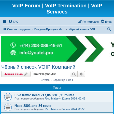
VoIP Forum | VoIP Termination | VoIP
Services
FAQ
Регистрация
Вход
П
Список форумов
Покупка/Продажа Voip Трафика (А-З маршруты)
Чёрный список VOIP Компаний
о
и
с
к
Чёрный список VOIP Компаний
Поиск
Расширенный пои
Новая тема
3 темы • Страница
1
из
1
Темы
Live traffic need 213,84,8801,98 routes
Последнее сообщение
Rico Maize
«
12 янв 2024, 02:45
Need 8801 and 84 route
Последнее сообщение
Rico Maize
«
04 янв 2024, 05:55