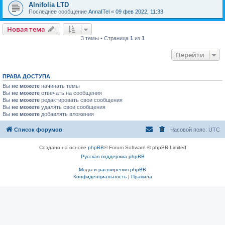
Alnifolia LTD
Последнее сообщение
AnnaITel
«
09 фев 2022, 11:33
Новая тема
3 темы • Страница
1
из
1
Перейти
ПРАВА ДОСТУПА
Вы
не можете
начинать темы
Вы
не можете
отвечать на сообщения
Вы
не можете
редактировать свои сообщения
Вы
не можете
удалять свои сообщения
Вы
не можете
добавлять вложения
Список форумов
Часовой пояс:
UTC
Создано на основе
phpBB
® Forum Software © phpBB Limited
Русская поддержка phpBB
Моды и расширения phpBB
Конфиденциальность
|
Правила