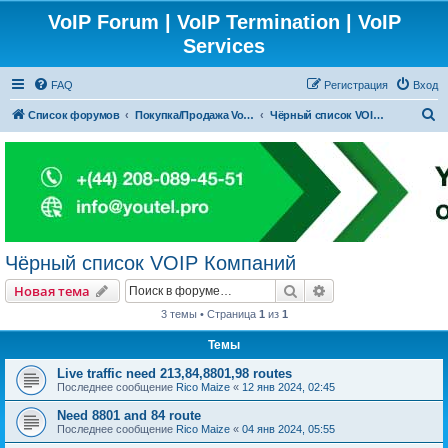
VoIP Forum | VoIP Termination | VoIP
Services
FAQ
Регистрация
Вход
П
Список форумов
Покупка/Продажа Voip Трафика (А-З маршруты)
Чёрный список VOIP Компаний
о
и
с
к
Чёрный список VOIP Компаний
Поиск
Расширенный пои
Новая тема
3 темы • Страница
1
из
1
Темы
Live traffic need 213,84,8801,98 routes
Последнее сообщение
Rico Maize
«
12 янв 2024, 02:45
Need 8801 and 84 route
Последнее сообщение
Rico Maize
«
04 янв 2024, 05:55