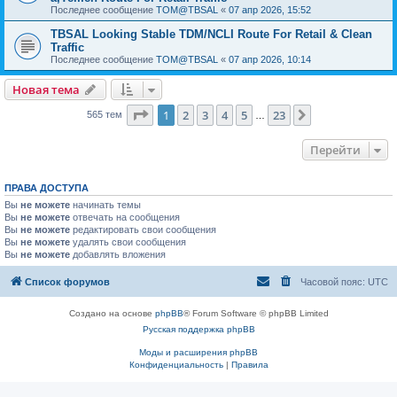
Последнее сообщение
TOM@TBSAL
«
07 апр 2026, 15:52
TBSAL Looking Stable TDM/NCLI Route For Retail & Clean
Traffic
Последнее сообщение
TOM@TBSAL
«
07 апр 2026, 10:14
Новая тема
Страница
1
из
23
1
2
3
4
5
23
След.
565 тем
…
Перейти
ПРАВА ДОСТУПА
Вы
не можете
начинать темы
Вы
не можете
отвечать на сообщения
Вы
не можете
редактировать свои сообщения
Вы
не можете
удалять свои сообщения
Вы
не можете
добавлять вложения
Список форумов
Часовой пояс:
UTC
Создано на основе
phpBB
® Forum Software © phpBB Limited
Русская поддержка phpBB
Моды и расширения phpBB
Конфиденциальность
|
Правила