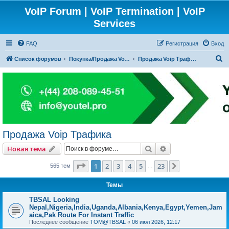
VoIP Forum | VoIP Termination | VoIP
Services
FAQ
Регистрация
Вход
П
Список форумов
Покупка/Продажа Voip Трафика (А-З маршруты)
Продажа Voip Трафика
о
и
с
к
Продажа Voip Трафика
Поиск
Расширенный пои
Новая тема
Страница
1
из
23
1
2
3
4
5
23
След.
565 тем
…
Темы
TBSAL Looking
Nepal,Nigeria,India,Uganda,Albania,Kenya,Egypt,Yemen,Jam
aica,Pak Route For Instant Traffic
Последнее сообщение
TOM@TBSAL
«
06 июл 2026, 12:17