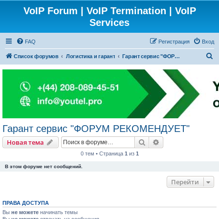
VoIP Forum | VoIP Termination | VoIP
Services
FAQ
Регистрация
Вход
П
Список форумов
Логистика и гарант
Гарант сервис "ФОРУМ РЕКОМЕНДУЕТ"
о
и
с
к
Гарант сервис "ФОРУМ РЕКОМЕНДУЕТ"
Поиск
Расширенный пои
Новая тема
0 тем • Страница
1
из
1
В этом форуме нет сообщений.
Перейти
ПРАВА ДОСТУПА
Вы
не можете
начинать темы