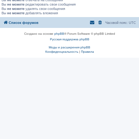
Вы
не можете
отвечать на сообщения
Вы
не можете
редактировать свои сообщения
Вы
не можете
удалять свои сообщения
Вы
не можете
добавлять вложения
Список форумов
Часовой пояс:
UTC
Создано на основе
phpBB
® Forum Software © phpBB Limited
Русская поддержка phpBB
Моды и расширения phpBB
Конфиденциальность
|
Правила