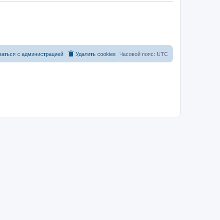
заться с администрацией
Удалить cookies
Часовой пояс:
UTC