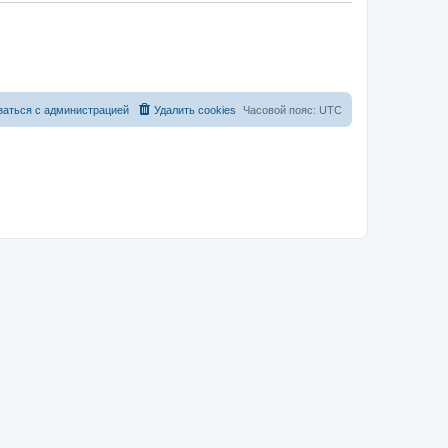
заться с администрацией
Удалить cookies
Часовой пояс:
UTC