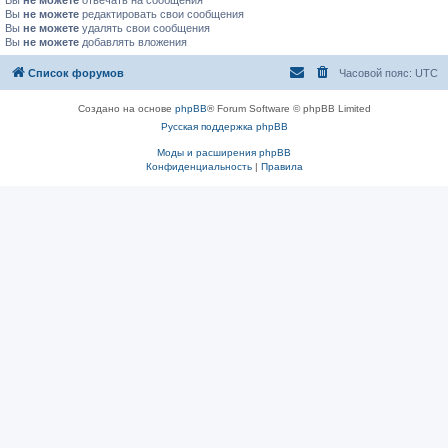
Вы
не можете
отвечать на сообщения
Вы
не можете
редактировать свои сообщения
Вы
не можете
удалять свои сообщения
Вы
не можете
добавлять вложения
Список форумов
Часовой пояс:
UTC
Создано на основе
phpBB
® Forum Software © phpBB Limited
Русская поддержка phpBB
Моды и расширения phpBB
Конфиденциальность
|
Правила