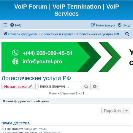
VoIP Forum | VoIP Termination | VoIP
Services
FAQ
Регистрация
Вход
П
Список форумов
Логистика и гарант
Логистические услуги РФ
о
и
с
к
Логистические услуги РФ
Поиск
Расширенный пои
Новая тема
0 тем • Страница
1
из
1
В этом форуме нет сообщений.
Перейти
ПРАВА ДОСТУПА
Вы
не можете
начинать темы