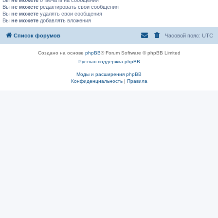
Вы
не можете
отвечать на сообщения
Вы
не можете
редактировать свои сообщения
Вы
не можете
удалять свои сообщения
Вы
не можете
добавлять вложения
Список форумов
Часовой пояс:
UTC
Создано на основе
phpBB
® Forum Software © phpBB Limited
Русская поддержка phpBB
Моды и расширения phpBB
Конфиденциальность
|
Правила