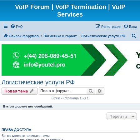
VoIP Forum | VoIP Termination | VoIP
Services
FAQ
Регистрация
Вход
П
Список форумов
Логистика и гарант
Логистические услуги РФ
о
и
с
к
Логистические услуги РФ
Поиск
Расширенный пои
Новая тема
0 тем • Страница
1
из
1
В этом форуме нет сообщений.
Перейти
ПРАВА ДОСТУПА
Вы
не можете
начинать темы