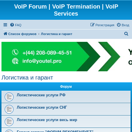
VoIP Forum | VoIP Termination | VoIP
Services
FAQ
Регистрация
Вход
П
Список форумов
Логистика и гарант
о
и
с
к
Логистика и гарант
Форум
Логистические услуги РФ
Логистические услуги СНГ
Логистические услуги весь мир