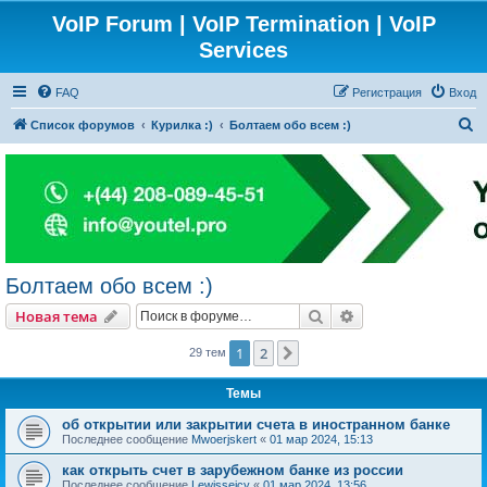
VoIP Forum | VoIP Termination | VoIP
Services
FAQ
Регистрация
Вход
П
Список форумов
Курилка :)
Болтаем обо всем :)
о
и
с
к
Болтаем обо всем :)
Поиск
Расширенный пои
Новая тема
1
2
След.
29 тем
Темы
об открытии или закрытии счета в иностранном банке
Последнее сообщение
Mwoerjskert
«
01 мар 2024, 15:13
как открыть счет в зарубежном банке из россии
Последнее сообщение
Lewisseicy
«
01 мар 2024, 13:56