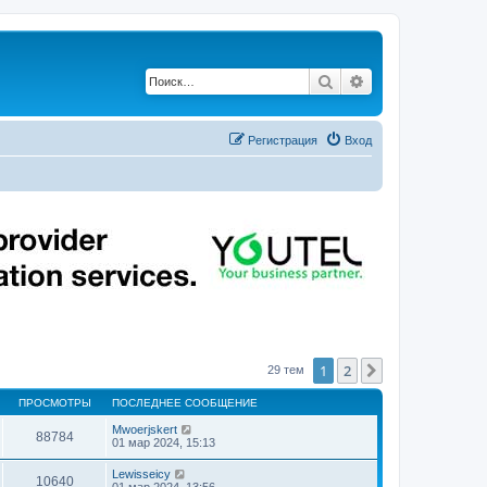
Поиск
Расширенный по
Регистрация
Вход
1
2
След.
29 тем
ПРОСМОТРЫ
ПОСЛЕДНЕЕ СООБЩЕНИЕ
Mwoerjskert
88784
01 мар 2024, 15:13
Lewisseicy
10640
01 мар 2024, 13:56