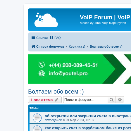
VoIP Forum | VoIP
Место лучших voip маршрутов
Ссылки
FAQ
Список форумов
Курилка :)
Болтаем обо всем :)
Болтаем обо всем :)
Поиск
Рас
Новая тема
ТЕМЫ
об открытии или закрытии счета в иностран
Mwoerjskert
»
01 мар 2024, 15:13
как открыть счет в зарубежном банке из рос