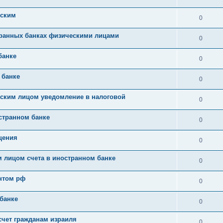
еским
0
транных банках физическими лицами
0
банке
0
 банке
0
еским лицом уведомление в налоговой
0
странном банке
0
щения
0
 лицом счета в иностранном банке
0
ентом рф
0
 банке
0
счет гражданам израиля
0