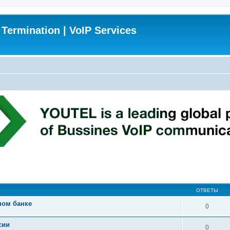
 Termination | VoIP Services
ширенный поиск
ОТВЕТЫ
ном банке
0
сии
0