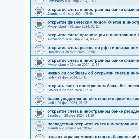
Lewisseicy
»
01 мар 2024, 13:56
открытие счета в иностранном банке физич
Jacobth
»
01 мар 2024, 05:48
открытие физическим лицом счетов в инос
Mwoerjskert
»
01 мар 2024, 02:11
открытие счета организации в иностранном 
Alexanderai
»
01 мар 2024, 00:27
открытие счета резидента рф в иностранном
Danielmq
»
29 фев 2024, 23:56
открытие счета в иностранном банке физич
Mwoerjskert
»
29 фев 2024, 11:58
нужно ли сообщать об открытии счета в ино
Ianfi
»
29 фев 2024, 10:15
открыть счет в иностранном банке без посе
Oliverlr
»
29 фев 2024, 06:10
бланк уведомления об открытии физическим
Ianfi
»
29 фев 2024, 01:05
открытие счета в иностранном банке резид
Jacobsq
»
28 фев 2024, 21:19
последствия открытия счета в иностранном
Juanrh
»
28 фев 2024, 20:42
в каких странах можно открыть банковский 