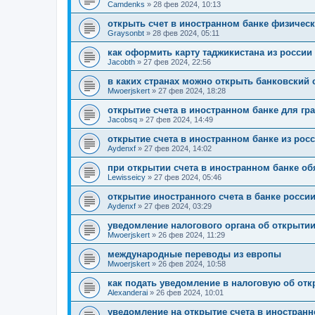
Camdenks
»
28 фев 2024, 10:13
открыть счет в иностранном банке физичес
Graysonbt
»
28 фев 2024, 05:11
как оформить карту таджикистана из россии
Jacobth
»
27 фев 2024, 22:56
в каких странах можно открыть банковский 
Mwoerjskert
»
27 фев 2024, 18:28
открытие счета в иностранном банке для гр
Jacobsq
»
27 фев 2024, 14:49
открытие счета в иностранном банке из рос
Aydenxf
»
27 фев 2024, 14:02
при открытии счета в иностранном банке об
Lewisseicy
»
27 фев 2024, 05:46
открытие иностранного счета в банке росси
Aydenxf
»
27 фев 2024, 03:29
уведомление налогового органа об открытии
Mwoerjskert
»
26 фев 2024, 11:29
международные переводы из европы
Mwoerjskert
»
26 фев 2024, 10:58
как подать уведомление в налоговую об отк
Alexanderai
»
26 фев 2024, 10:01
уведомление на открытие счета в иностранн