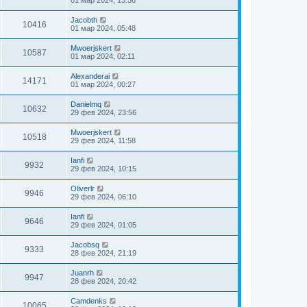
Jacobth
10416
01 мар 2024, 05:48
Mwoerjskert
10587
01 мар 2024, 02:11
Alexanderai
14171
01 мар 2024, 00:27
Danielmq
10632
29 фев 2024, 23:56
Mwoerjskert
10518
29 фев 2024, 11:58
Ianfi
9932
29 фев 2024, 10:15
Oliverlr
9946
29 фев 2024, 06:10
Ianfi
9646
29 фев 2024, 01:05
Jacobsq
9333
28 фев 2024, 21:19
Juanrh
9947
28 фев 2024, 20:42
Camdenks
10065