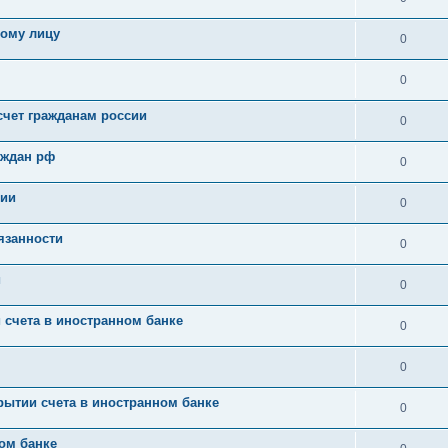
кому лицу
0
0
счет гражданам россии
0
аждан рф
0
сии
0
язанности
0
и
0
 счета в иностранном банке
0
0
рытии счета в иностранном банке
0
ом банке