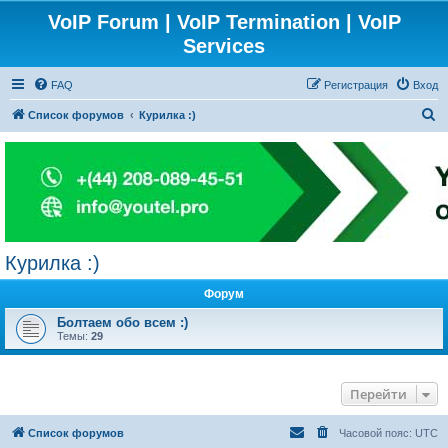
VoIP Forum | VoIP Termination | VoIP
Services
FAQ
Регистрация
Вход
П
Список форумов
Курилка :)
о
и
с
к
Курилка :)
Форум
Болтаем обо всем :)
Темы:
29
Перейти
Список форумов
Часовой пояс:
UTC