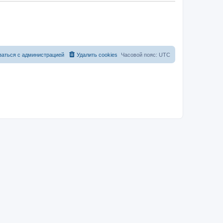
заться с администрацией
Удалить cookies
Часовой пояс:
UTC