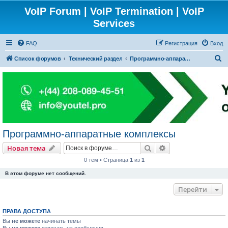
VoIP Forum | VoIP Termination | VoIP
Services
FAQ
Регистрация
Вход
П
Список форумов
Технический раздел
Программно-аппаратные комплексы
о
и
с
к
Программно-аппаратные комплексы
Поиск
Расширенный пои
Новая тема
0 тем • Страница
1
из
1
В этом форуме нет сообщений.
Перейти
ПРАВА ДОСТУПА
Вы
не можете
начинать темы