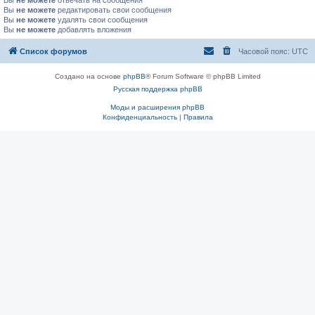
Вы
не можете
отвечать на сообщения
Вы
не можете
редактировать свои сообщения
Вы
не можете
удалять свои сообщения
Вы
не можете
добавлять вложения
Список форумов
Часовой пояс:
UTC
Создано на основе
phpBB
® Forum Software © phpBB Limited
Русская поддержка phpBB
Моды и расширения phpBB
Конфиденциальность
|
Правила