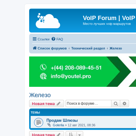
VoIP Forum | VoIP
Место лучших voip маршрутов
Ссылки
FAQ
Список форумов
Технический раздел
Железо
Железо
Поиск
Рас
Новая тема
ТЕМЫ
Продам Шлюзы
Golerlia
»
12 авг 2021, 08:36
Новая тема