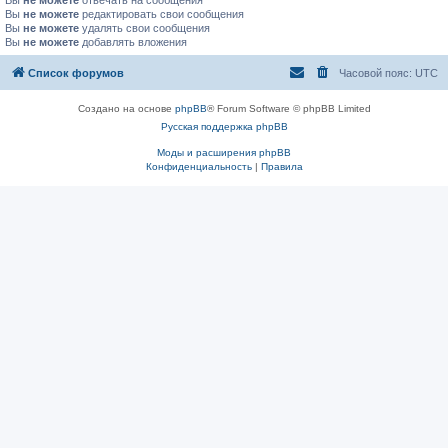
Вы
не можете
отвечать на сообщения
Вы
не можете
редактировать свои сообщения
Вы
не можете
удалять свои сообщения
Вы
не можете
добавлять вложения
Список форумов
Часовой пояс:
UTC
Создано на основе
phpBB
® Forum Software © phpBB Limited
Русская поддержка phpBB
Моды и расширения phpBB
Конфиденциальность
|
Правила