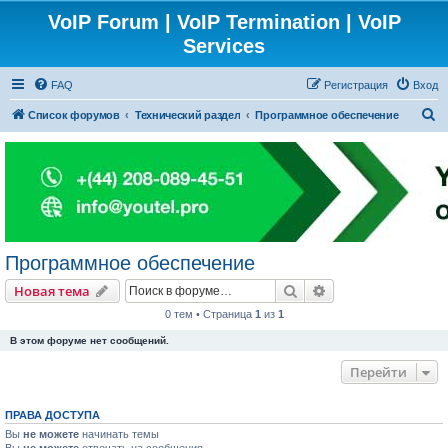
VoIP Forum | VoIP Termination | VoIP
Services
FAQ
Регистрация
Вход
П
Список форумов
Технический раздел
Программное обеспечение
о
и
с
к
Программное обеспечение
Поиск
Расширенный пои
Новая тема
0 тем • Страница
1
из
1
В этом форуме нет сообщений.
Перейти
ПРАВА ДОСТУПА
Вы
не можете
начинать темы