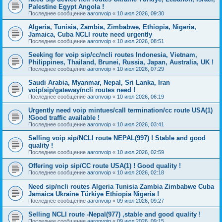
Palestine Egypt Angola !
Последнее сообщение
aaronvoip
«
10 июл 2026, 09:30
Algeria, Tunisia, Zambia, Zimbabwe, Ethiopia, Nigeria,
Jamaica, Cuba NCLI route need urgently
Последнее сообщение
aaronvoip
«
10 июл 2026, 08:51
Seeking for voip sip/cc/ncli routes Indonesia, Vietnam,
Philippines, Thailand, Brunei, Russia, Japan, Australia, UK !
Последнее сообщение
aaronvoip
«
10 июл 2026, 07:29
Saudi Arabia, Myanmar, Nepal, Sri Lanka, Iran
voip/sip/gateway/ncli routes need !
Последнее сообщение
aaronvoip
«
10 июл 2026, 06:19
Urgently need voip mintues/call termination/cc route USA(1)
!Good traffic available !
Последнее сообщение
aaronvoip
«
10 июл 2026, 03:41
Selling voip sip/NCLI route NEPAL(997) ! Stable and good
quality !
Последнее сообщение
aaronvoip
«
10 июл 2026, 02:59
Offering voip sip/CC route USA(1) ! Good quality !
Последнее сообщение
aaronvoip
«
10 июл 2026, 02:18
Need sip/ncli routes Algeria Tunisia Zambia Zimbabwe Cuba
Jamaica Ukraine Türkiye Ethiopia Nigeria !
Последнее сообщение
aaronvoip
«
09 июл 2026, 09:27
Selling NCLI route -Nepal(977) ,stable and good quality !
Последнее сообщение
aaronvoip
«
09 июл 2026, 09:15