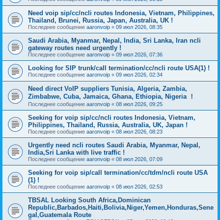
Need voip sip/cc/ncli routes Indonesia, Vietnam, Philippines,
Thailand, Brunei, Russia, Japan, Australia, UK !
Последнее сообщение
aaronvoip
«
09 июл 2026, 08:35
Saudi Arabia, Myanmar, Nepal, India, Sri Lanka, Iran ncli
gateway routes need urgently !
Последнее сообщение
aaronvoip
«
09 июл 2026, 07:36
Looking for SIP trunk/call termination/cc/ncli route USA(1) !
Последнее сообщение
aaronvoip
«
09 июл 2026, 02:34
Need direct VoIP suppliers Tunisia, Algeria, Zambia,
Zimbabwe, Cuba, Jamaica, Ghana, Ethiopia, Nigeria ！
Последнее сообщение
aaronvoip
«
08 июл 2026, 09:25
Seeking for voip sip/cc/ncli routes Indonesia, Vietnam,
Philippines, Thailand, Russia, Australia, UK, Japan !
Последнее сообщение
aaronvoip
«
08 июл 2026, 08:23
Urgently need ncli routes Saudi Arabia, Myanmar, Nepal,
India,Sri Lanka with live traffic !
Последнее сообщение
aaronvoip
«
08 июл 2026, 07:09
Seeking for voip sip/call termination/cc/tdm/ncli route USA
(1) !
Последнее сообщение
aaronvoip
«
08 июл 2026, 02:53
TBSAL Looking South Africa,Dominican
Republic,Barbados,Haiti,Bolivia,Niger,Yemen,Honduras,Sene
gal,Guatemala Route