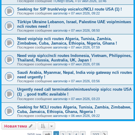
Последнее сообщение
TOM@TBSAL
«
07 июл 2026, 10:46
Seeking for SIP trunk/voip voice/cc/NCLI route USA (1) !
Последнее сообщение
aaronvoip
«
07 июл 2026, 09:22
Türkiye Ukraine Lebanon, Israel, Palestine UAE voip/mintues
ncli routes need !
Последнее сообщение
aaronvoip
«
07 июл 2026, 08:50
Need voip/sip ncli routes Algeria, Tunisia, Zambia,
Zimbabwe, Cuba, Jamaica, Ethiopia, Nigeria, Ghana !
Последнее сообщение
aaronvoip
«
07 июл 2026, 07:59
Need voip sip/cc/ncli routes Indonesia, Vietnam, Philippines,
Thailand, Russia, Australia, UK, Japan !
Последнее сообщение
aaronvoip
«
07 июл 2026, 07:06
Saudi Arabia, Myanmar, Nepal, India voip gateway ncli routes
need urgently !
Последнее сообщение
aaronvoip
«
07 июл 2026, 03:56
Urgently need call termination/mintues/voip sip/cc route USA
(1) ，good traffic available !
Последнее сообщение
aaronvoip
«
07 июл 2026, 03:23
Seeking for NCLI routes Algeria, Tunisia, Zambia, Zimbabwe,
Cuba, Jamaica, Ethiopia, Ghana, Nigeria !
Последнее сообщение
aaronvoip
«
06 июл 2026, 09:22
Новая тема
Страница
1
из
227
1
2
3
4
5
227
5658 тем
…