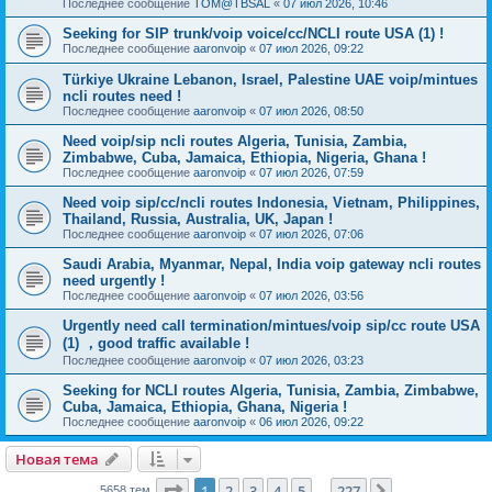
Последнее сообщение
TOM@TBSAL
«
07 июл 2026, 10:46
Seeking for SIP trunk/voip voice/cc/NCLI route USA (1) !
Последнее сообщение
aaronvoip
«
07 июл 2026, 09:22
Türkiye Ukraine Lebanon, Israel, Palestine UAE voip/mintues
ncli routes need !
Последнее сообщение
aaronvoip
«
07 июл 2026, 08:50
Need voip/sip ncli routes Algeria, Tunisia, Zambia,
Zimbabwe, Cuba, Jamaica, Ethiopia, Nigeria, Ghana !
Последнее сообщение
aaronvoip
«
07 июл 2026, 07:59
Need voip sip/cc/ncli routes Indonesia, Vietnam, Philippines,
Thailand, Russia, Australia, UK, Japan !
Последнее сообщение
aaronvoip
«
07 июл 2026, 07:06
Saudi Arabia, Myanmar, Nepal, India voip gateway ncli routes
need urgently !
Последнее сообщение
aaronvoip
«
07 июл 2026, 03:56
Urgently need call termination/mintues/voip sip/cc route USA
(1) ，good traffic available !
Последнее сообщение
aaronvoip
«
07 июл 2026, 03:23
Seeking for NCLI routes Algeria, Tunisia, Zambia, Zimbabwe,
Cuba, Jamaica, Ethiopia, Ghana, Nigeria !
Последнее сообщение
aaronvoip
«
06 июл 2026, 09:22
Новая тема
Страница
1
из
227
1
2
3
4
5
227
5658 тем
…