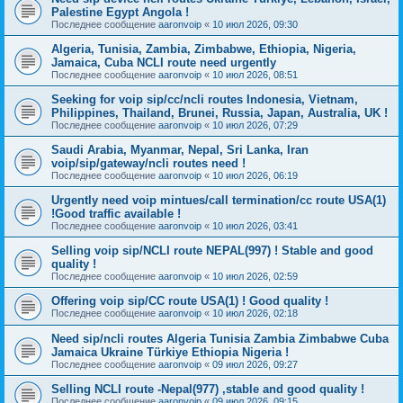
Palestine Egypt Angola !
Последнее сообщение
aaronvoip
«
10 июл 2026, 09:30
Algeria, Tunisia, Zambia, Zimbabwe, Ethiopia, Nigeria,
Jamaica, Cuba NCLI route need urgently
Последнее сообщение
aaronvoip
«
10 июл 2026, 08:51
Seeking for voip sip/cc/ncli routes Indonesia, Vietnam,
Philippines, Thailand, Brunei, Russia, Japan, Australia, UK !
Последнее сообщение
aaronvoip
«
10 июл 2026, 07:29
Saudi Arabia, Myanmar, Nepal, Sri Lanka, Iran
voip/sip/gateway/ncli routes need !
Последнее сообщение
aaronvoip
«
10 июл 2026, 06:19
Urgently need voip mintues/call termination/cc route USA(1)
!Good traffic available !
Последнее сообщение
aaronvoip
«
10 июл 2026, 03:41
Selling voip sip/NCLI route NEPAL(997) ! Stable and good
quality !
Последнее сообщение
aaronvoip
«
10 июл 2026, 02:59
Offering voip sip/CC route USA(1) ! Good quality !
Последнее сообщение
aaronvoip
«
10 июл 2026, 02:18
Need sip/ncli routes Algeria Tunisia Zambia Zimbabwe Cuba
Jamaica Ukraine Türkiye Ethiopia Nigeria !
Последнее сообщение
aaronvoip
«
09 июл 2026, 09:27
Selling NCLI route -Nepal(977) ,stable and good quality !
Последнее сообщение
aaronvoip
«
09 июл 2026, 09:15