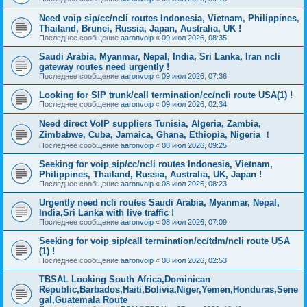
Need voip sip/cc/ncli routes Indonesia, Vietnam, Philippines,
Thailand, Brunei, Russia, Japan, Australia, UK !
Последнее сообщение
aaronvoip
«
09 июл 2026, 08:35
Saudi Arabia, Myanmar, Nepal, India, Sri Lanka, Iran ncli
gateway routes need urgently !
Последнее сообщение
aaronvoip
«
09 июл 2026, 07:36
Looking for SIP trunk/call termination/cc/ncli route USA(1) !
Последнее сообщение
aaronvoip
«
09 июл 2026, 02:34
Need direct VoIP suppliers Tunisia, Algeria, Zambia,
Zimbabwe, Cuba, Jamaica, Ghana, Ethiopia, Nigeria ！
Последнее сообщение
aaronvoip
«
08 июл 2026, 09:25
Seeking for voip sip/cc/ncli routes Indonesia, Vietnam,
Philippines, Thailand, Russia, Australia, UK, Japan !
Последнее сообщение
aaronvoip
«
08 июл 2026, 08:23
Urgently need ncli routes Saudi Arabia, Myanmar, Nepal,
India,Sri Lanka with live traffic !
Последнее сообщение
aaronvoip
«
08 июл 2026, 07:09
Seeking for voip sip/call termination/cc/tdm/ncli route USA
(1) !
Последнее сообщение
aaronvoip
«
08 июл 2026, 02:53
TBSAL Looking South Africa,Dominican
Republic,Barbados,Haiti,Bolivia,Niger,Yemen,Honduras,Sene
gal,Guatemala Route