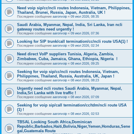
Need voip sip/cc/ncli routes Indonesia, Vietnam, Philippines,
Thailand, Brunei, Russia, Japan, Australia, UK !
Последнее сообщение
aaronvoip
«
09 июл 2026, 08:35
Saudi Arabia, Myanmar, Nepal, India, Sri Lanka, Iran ncli
gateway routes need urgently !
Последнее сообщение
aaronvoip
«
09 июл 2026, 07:36
Looking for SIP trunk/call termination/cc/ncli route USA(1) !
Последнее сообщение
aaronvoip
«
09 июл 2026, 02:34
Need direct VoIP suppliers Tunisia, Algeria, Zambia,
Zimbabwe, Cuba, Jamaica, Ghana, Ethiopia, Nigeria ！
Последнее сообщение
aaronvoip
«
08 июл 2026, 09:25
Seeking for voip sip/cc/ncli routes Indonesia, Vietnam,
Philippines, Thailand, Russia, Australia, UK, Japan !
Последнее сообщение
aaronvoip
«
08 июл 2026, 08:23
Urgently need ncli routes Saudi Arabia, Myanmar, Nepal,
India,Sri Lanka with live traffic !
Последнее сообщение
aaronvoip
«
08 июл 2026, 07:09
Seeking for voip sip/call termination/cc/tdm/ncli route USA
(1) !
Последнее сообщение
aaronvoip
«
08 июл 2026, 02:53
TBSAL Looking South Africa,Dominican
Republic,Barbados,Haiti,Bolivia,Niger,Yemen,Honduras,Sene
gal,Guatemala Route