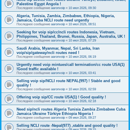
Palestine Egypt Angola !
Последнее сообщение
aaronvoip
«
10 июл 2026, 09:30
Algeria, Tunisia, Zambia, Zimbabwe, Ethiopia, Nigeria,
Jamaica, Cuba NCLI route need urgently
Последнее сообщение
aaronvoip
«
10 июл 2026, 08:51
Seeking for voip sip/cc/ncli routes Indonesia, Vietnam,
Philippines, Thailand, Brunei, Russia, Japan, Australia, UK !
Последнее сообщение
aaronvoip
«
10 июл 2026, 07:29
Saudi Arabia, Myanmar, Nepal, Sri Lanka, Iran
voip/sip/gateway/ncli routes need !
Последнее сообщение
aaronvoip
«
10 июл 2026, 06:19
Urgently need voip mintues/call termination/cc route USA(1)
!Good traffic available !
Последнее сообщение
aaronvoip
«
10 июл 2026, 03:41
Selling voip sip/NCLI route NEPAL(997) ! Stable and good
quality !
Последнее сообщение
aaronvoip
«
10 июл 2026, 02:59
Offering voip sip/CC route USA(1) ! Good quality !
Последнее сообщение
aaronvoip
«
10 июл 2026, 02:18
Need sip/ncli routes Algeria Tunisia Zambia Zimbabwe Cuba
Jamaica Ukraine Türkiye Ethiopia Nigeria !
Последнее сообщение
aaronvoip
«
09 июл 2026, 09:27
Selling NCLI route -Nepal(977) ,stable and good quality !
Последнее сообщение
aaronvoip
«
09 июл 2026, 09:15