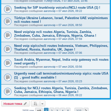
Последнее сообщение
TOM@TBSAL
«
07 июл 2026, 10:46
Seeking for SIP trunk/voip voice/cc/NCLI route USA (1) !
Последнее сообщение
aaronvoip
«
07 июл 2026, 09:22
Türkiye Ukraine Lebanon, Israel, Palestine UAE voip/mintues
ncli routes need !
Последнее сообщение
aaronvoip
«
07 июл 2026, 08:50
Need voip/sip ncli routes Algeria, Tunisia, Zambia,
Zimbabwe, Cuba, Jamaica, Ethiopia, Nigeria, Ghana !
Последнее сообщение
aaronvoip
«
07 июл 2026, 07:59
Need voip sip/cc/ncli routes Indonesia, Vietnam, Philippines,
Thailand, Russia, Australia, UK, Japan !
Последнее сообщение
aaronvoip
«
07 июл 2026, 07:06
Saudi Arabia, Myanmar, Nepal, India voip gateway ncli routes
need urgently !
Последнее сообщение
aaronvoip
«
07 июл 2026, 03:56
Urgently need call termination/mintues/voip sip/cc route USA
(1) ，good traffic available !
Последнее сообщение
aaronvoip
«
07 июл 2026, 03:23
Seeking for NCLI routes Algeria, Tunisia, Zambia, Zimbabwe,
Cuba, Jamaica, Ethiopia, Ghana, Nigeria !
Последнее сообщение
aaronvoip
«
06 июл 2026, 09:22
Новая тема
Страница
1
из
227
1
2
3
4
5
227
5658 тем
…