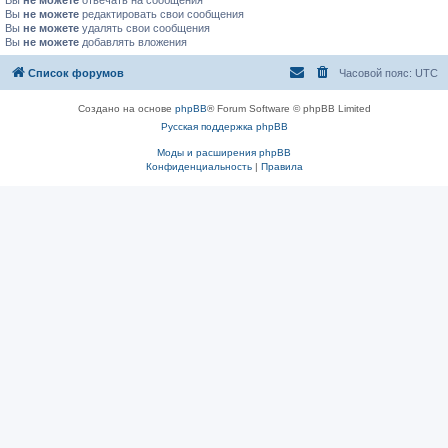
Вы
не можете
отвечать на сообщения
Вы
не можете
редактировать свои сообщения
Вы
не можете
удалять свои сообщения
Вы
не можете
добавлять вложения
Список форумов
Часовой пояс:
UTC
Создано на основе
phpBB
® Forum Software © phpBB Limited
Русская поддержка phpBB
Моды и расширения phpBB
Конфиденциальность
|
Правила