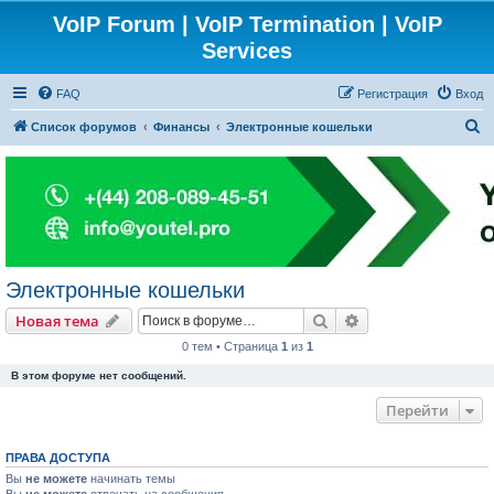
VoIP Forum | VoIP Termination | VoIP
Services
FAQ
Регистрация
Вход
П
Список форумов
Финансы
Электронные кошельки
о
и
с
к
Электронные кошельки
Поиск
Расширенный пои
Новая тема
0 тем • Страница
1
из
1
В этом форуме нет сообщений.
Перейти
ПРАВА ДОСТУПА
Вы
не можете
начинать темы