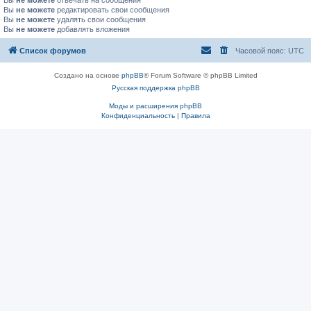
Вы
не можете
отвечать на сообщения
Вы
не можете
редактировать свои сообщения
Вы
не можете
удалять свои сообщения
Вы
не можете
добавлять вложения
Список форумов
Часовой пояс:
UTC
Создано на основе
phpBB
® Forum Software © phpBB Limited
Русская поддержка phpBB
Моды и расширения phpBB
Конфиденциальность
|
Правила