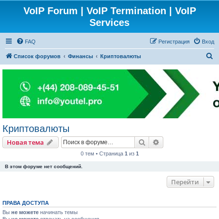
VoIP Forum | VoIP Termination | VoIP
Services
FAQ
Регистрация
Вход
П
Список форумов
Финансы
Криптовалюты
о
и
с
к
Криптовалюты
Поиск
Расширенный пои
Новая тема
0 тем • Страница
1
из
1
В этом форуме нет сообщений.
Перейти
ПРАВА ДОСТУПА
Вы
не можете
начинать темы