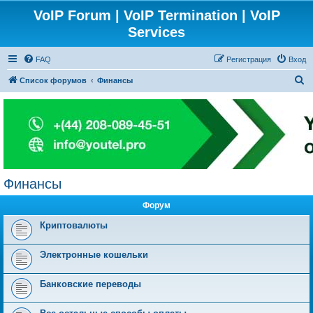
VoIP Forum | VoIP Termination | VoIP
Services
FAQ
Регистрация
Вход
П
Список форумов
Финансы
о
и
с
к
Финансы
Форум
Криптовалюты
Электронные кошельки
Банковские переводы