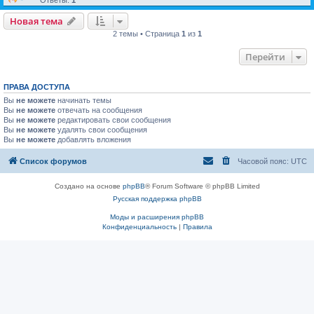
Ответы:
1
Новая тема
2 темы • Страница
1
из
1
Перейти
ПРАВА ДОСТУПА
Вы
не можете
начинать темы
Вы
не можете
отвечать на сообщения
Вы
не можете
редактировать свои сообщения
Вы
не можете
удалять свои сообщения
Вы
не можете
добавлять вложения
Список форумов
Часовой пояс:
UTC
Создано на основе
phpBB
® Forum Software © phpBB Limited
Русская поддержка phpBB
Моды и расширения phpBB
Конфиденциальность
|
Правила