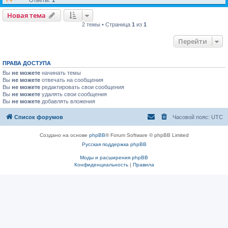
Ответы:
1
Новая тема
2 темы • Страница
1
из
1
Перейти
ПРАВА ДОСТУПА
Вы
не можете
начинать темы
Вы
не можете
отвечать на сообщения
Вы
не можете
редактировать свои сообщения
Вы
не можете
удалять свои сообщения
Вы
не можете
добавлять вложения
Список форумов
Часовой пояс:
UTC
Создано на основе
phpBB
® Forum Software © phpBB Limited
Русская поддержка phpBB
Моды и расширения phpBB
Конфиденциальность
|
Правила