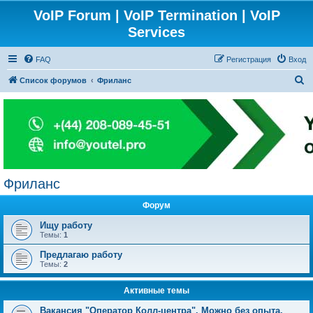
VoIP Forum | VoIP Termination | VoIP
Services
FAQ
Регистрация
Вход
П
Список форумов
Фриланс
о
и
с
к
Фриланс
Форум
Ищу работу
Темы:
1
Предлагаю работу
Темы:
2
Активные темы
Вакансия "Оператор Колл-центра". Можно без опыта.