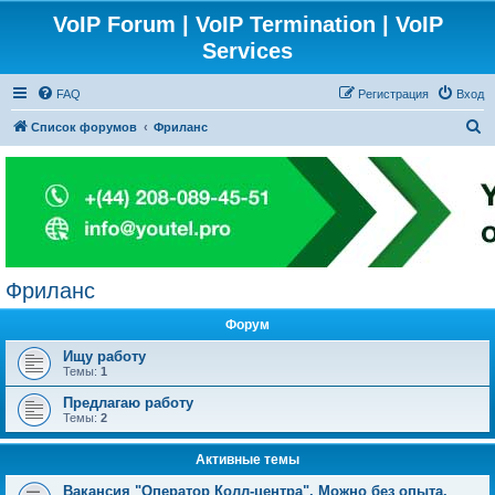
VoIP Forum | VoIP Termination | VoIP
Services
FAQ
Регистрация
Вход
П
Список форумов
Фриланс
о
и
с
к
Фриланс
Форум
Ищу работу
Темы:
1
Предлагаю работу
Темы:
2
Активные темы
Вакансия "Оператор Колл-центра". Можно без опыта.