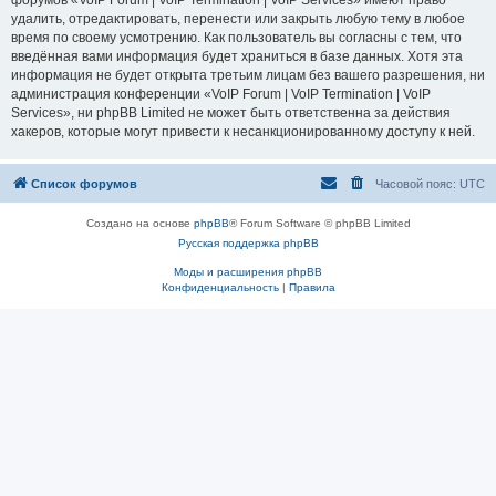
форумов «VoIP Forum | VoIP Termination | VoIP Services» имеют право
удалить, отредактировать, перенести или закрыть любую тему в любое
время по своему усмотрению. Как пользователь вы согласны с тем, что
введённая вами информация будет храниться в базе данных. Хотя эта
информация не будет открыта третьим лицам без вашего разрешения, ни
администрация конференции «VoIP Forum | VoIP Termination | VoIP
Services», ни phpBB Limited не может быть ответственна за действия
хакеров, которые могут привести к несанкционированному доступу к ней.
Список форумов
Часовой пояс:
UTC
Создано на основе
phpBB
® Forum Software © phpBB Limited
Русская поддержка phpBB
Моды и расширения phpBB
Конфиденциальность
|
Правила