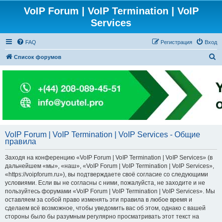
VoIP Forum | VoIP Termination | VoIP
Services
FAQ
Регистрация
Вход
П
Список форумов
о
и
с
к
VoIP Forum | VoIP Termination | VoIP Services - Общие
правила
Заходя на конференцию «VoIP Forum | VoIP Termination | VoIP Services» (в
дальнейшем «мы», «наш», «VoIP Forum | VoIP Termination | VoIP Services»,
«https://voipforum.ru»), вы подтверждаете своё согласие со следующими
условиями. Если вы не согласны с ними, пожалуйста, не заходите и не
пользуйтесь форумами «VoIP Forum | VoIP Termination | VoIP Services». Мы
оставляем за собой право изменять эти правила в любое время и
сделаем всё возможное, чтобы уведомить вас об этом, однако с вашей
стороны было бы разумным регулярно просматривать этот текст на