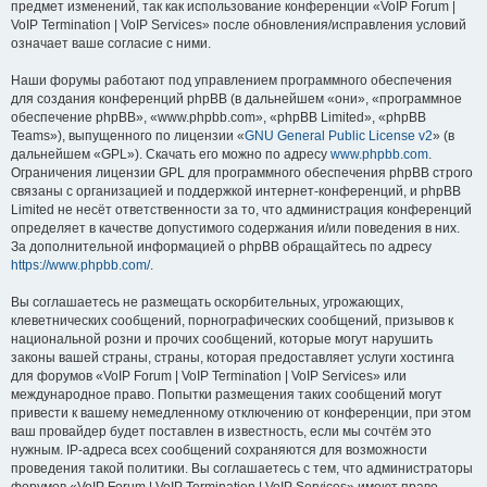
предмет изменений, так как использование конференции «VoIP Forum |
VoIP Termination | VoIP Services» после обновления/исправления условий
означает ваше согласие с ними.
Наши форумы работают под управлением программного обеспечения
для создания конференций phpBB (в дальнейшем «они», «программное
обеспечение phpBB», «www.phpbb.com», «phpBB Limited», «phpBB
Teams»), выпущенного по лицензии «
GNU General Public License v2
» (в
дальнейшем «GPL»). Скачать его можно по адресу
www.phpbb.com
.
Ограничения лицензии GPL для программного обеспечения phpBB строго
связаны с организацией и поддержкой интернет-конференций, и phpBB
Limited не несёт ответственности за то, что администрация конференций
определяет в качестве допустимого содержания и/или поведения в них.
За дополнительной информацией о phpBB обращайтесь по адресу
https://www.phpbb.com/
.
Вы соглашаетесь не размещать оскорбительных, угрожающих,
клеветнических сообщений, порнографических сообщений, призывов к
национальной розни и прочих сообщений, которые могут нарушить
законы вашей страны, страны, которая предоставляет услуги хостинга
для форумов «VoIP Forum | VoIP Termination | VoIP Services» или
международное право. Попытки размещения таких сообщений могут
привести к вашему немедленному отключению от конференции, при этом
ваш провайдер будет поставлен в известность, если мы сочтём это
нужным. IP-адреса всех сообщений сохраняются для возможности
проведения такой политики. Вы соглашаетесь с тем, что администраторы