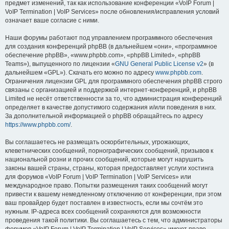
предмет изменений, так как использование конференции «VoIP Forum |
VoIP Termination | VoIP Services» после обновления/исправления условий
означает ваше согласие с ними.
Наши форумы работают под управлением программного обеспечения
для создания конференций phpBB (в дальнейшем «они», «программное
обеспечение phpBB», «www.phpbb.com», «phpBB Limited», «phpBB
Teams»), выпущенного по лицензии «
GNU General Public License v2
» (в
дальнейшем «GPL»). Скачать его можно по адресу
www.phpbb.com
.
Ограничения лицензии GPL для программного обеспечения phpBB строго
связаны с организацией и поддержкой интернет-конференций, и phpBB
Limited не несёт ответственности за то, что администрация конференций
определяет в качестве допустимого содержания и/или поведения в них.
За дополнительной информацией о phpBB обращайтесь по адресу
https://www.phpbb.com/
.
Вы соглашаетесь не размещать оскорбительных, угрожающих,
клеветнических сообщений, порнографических сообщений, призывов к
национальной розни и прочих сообщений, которые могут нарушить
законы вашей страны, страны, которая предоставляет услуги хостинга
для форумов «VoIP Forum | VoIP Termination | VoIP Services» или
международное право. Попытки размещения таких сообщений могут
привести к вашему немедленному отключению от конференции, при этом
ваш провайдер будет поставлен в известность, если мы сочтём это
нужным. IP-адреса всех сообщений сохраняются для возможности
проведения такой политики. Вы соглашаетесь с тем, что администраторы