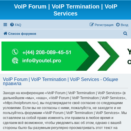
VoIP Forum | VoIP Termination | VoIP
Services
FAQ
Регистрация
Вход
П
Список форумов
о
и
с
к
VoIP Forum | VoIP Termination | VoIP Services - Общие
правила
Заходя на конференцию «VoIP Forum | VoIP Termination | VoIP Services» (в
дальнейшем «мы», «наш», «VoIP Forum | VoIP Termination | VoIP Services»,
«https://voipforum.ru»), вы подтверждаете своё согласие со следующими
условиями. Если вы не согласны с ними, пожалуйста, не заходите и не
пользуйтесь форумами «VoIP Forum | VoIP Termination | VoIP Services». Мы
оставляем за собой право изменять эти правила в любое время и
сделаем всё возможное, чтобы уведомить вас об этом, однако с вашей
стороны было бы разумным регулярно просматривать этот текст на