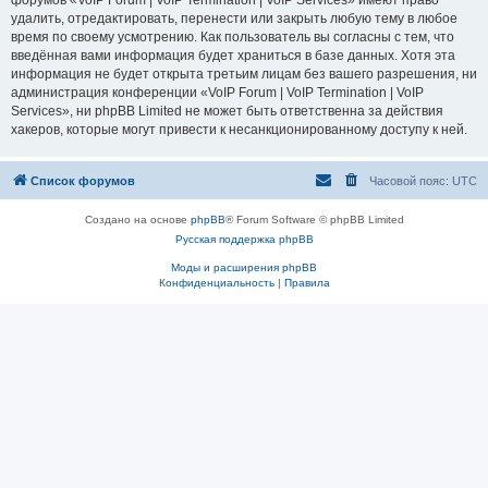
форумов «VoIP Forum | VoIP Termination | VoIP Services» имеют право
удалить, отредактировать, перенести или закрыть любую тему в любое
время по своему усмотрению. Как пользователь вы согласны с тем, что
введённая вами информация будет храниться в базе данных. Хотя эта
информация не будет открыта третьим лицам без вашего разрешения, ни
администрация конференции «VoIP Forum | VoIP Termination | VoIP
Services», ни phpBB Limited не может быть ответственна за действия
хакеров, которые могут привести к несанкционированному доступу к ней.
Список форумов
Часовой пояс:
UTC
Создано на основе
phpBB
® Forum Software © phpBB Limited
Русская поддержка phpBB
Моды и расширения phpBB
Конфиденциальность
|
Правила