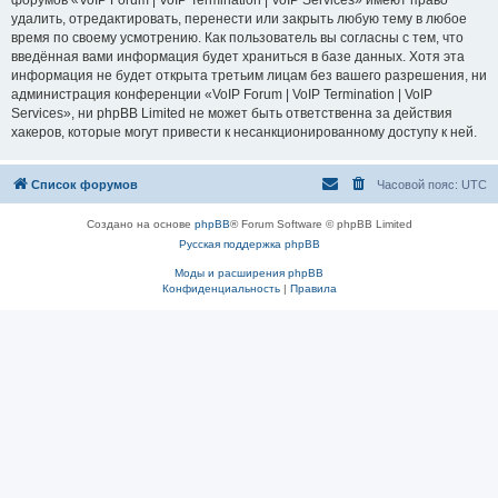
форумов «VoIP Forum | VoIP Termination | VoIP Services» имеют право
удалить, отредактировать, перенести или закрыть любую тему в любое
время по своему усмотрению. Как пользователь вы согласны с тем, что
введённая вами информация будет храниться в базе данных. Хотя эта
информация не будет открыта третьим лицам без вашего разрешения, ни
администрация конференции «VoIP Forum | VoIP Termination | VoIP
Services», ни phpBB Limited не может быть ответственна за действия
хакеров, которые могут привести к несанкционированному доступу к ней.
Список форумов
Часовой пояс:
UTC
Создано на основе
phpBB
® Forum Software © phpBB Limited
Русская поддержка phpBB
Моды и расширения phpBB
Конфиденциальность
|
Правила