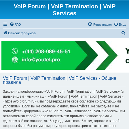
VoIP Forum | VoIP Termination | VoIP
Services
FAQ
Регистрация
Вход
П
Список форумов
о
и
с
к
VoIP Forum | VoIP Termination | VoIP Services - Общие
правила
Заходя на конференцию «VoIP Forum | VoIP Termination | VoIP Services» (в
дальнейшем «мы», «наш», «VoIP Forum | VoIP Termination | VoIP Services»,
«https://voipforum.ru»), вы подтверждаете своё согласие со следующими
условиями. Если вы не согласны с ними, пожалуйста, не заходите и не
пользуйтесь форумами «VoIP Forum | VoIP Termination | VoIP Services». Мы
оставляем за собой право изменять эти правила в любое время и
сделаем всё возможное, чтобы уведомить вас об этом, однако с вашей
стороны было бы разумным регулярно просматривать этот текст на