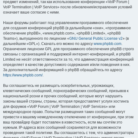
предмет изменений, так как использование конференции «VoIP Forum |
VoIP Termination | VoIP Services» после обновления/исправления условий
означает ваше согласие с ними.
Наши форумы работают под управлением программного обеспечения
для создания конференций phpBB (в дальнейшем «они», «программное
обеспечение phpBB», «www.phpbb.com», «phpBB Limited», «phpBB
Teams»), выпущенного по лицензии «
GNU General Public License v2
» (в
дальнейшем «GPL»). Скачать его можно по адресу
www.phpbb.com
.
Ограничения лицензии GPL для программного обеспечения phpBB строго
связаны с организацией и поддержкой интернет-конференций, и phpBB
Limited не несёт ответственности за то, что администрация конференций
определяет в качестве допустимого содержания и/или поведения в них.
За дополнительной информацией о phpBB обращайтесь по адресу
https://www.phpbb.com/
.
Вы соглашаетесь не размещать оскорбительных, угрожающих,
клеветнических сообщений, порнографических сообщений, призывов к
национальной розни и прочих сообщений, которые могут нарушить
законы вашей страны, страны, которая предоставляет услуги хостинга
для форумов «VoIP Forum | VoIP Termination | VoIP Services» или
международное право. Попытки размещения таких сообщений могут
привести к вашему немедленному отключению от конференции, при этом
ваш провайдер будет поставлен в известность, если мы сочтём это
нужным. IP-адреса всех сообщений сохраняются для возможности
проведения такой политики. Вы соглашаетесь с тем, что администраторы