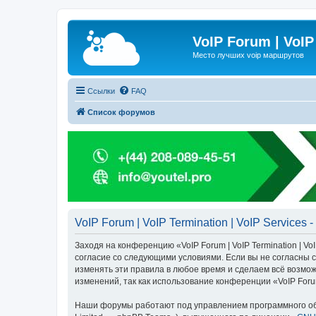
VoIP Forum | VoIP
Место лучших voip маршрутов
Ссылки
FAQ
Список форумов
VoIP Forum | VoIP Termination | VoIP Services
Заходя на конференцию «VoIP Forum | VoIP Termination | VoIP
согласие со следующими условиями. Если вы не согласны с 
изменять эти правила в любое время и сделаем всё возмож
изменений, так как использование конференции «VoIP Forum
Наши форумы работают под управлением программного об