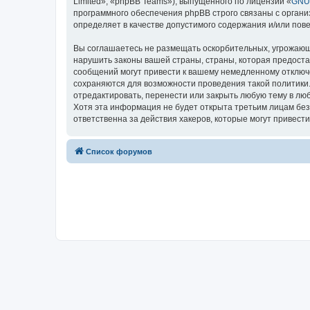
Limited», «phpBB Teams»), выпущенного по лицензии «
GNU 
программного обеспечения phpBB строго связаны с органи
определяет в качестве допустимого содержания и/или по
Вы соглашаетесь не размещать оскорбительных, угрожающ
нарушить законы вашей страны, страны, которая предостав
сообщений могут привести к вашему немедленному отключе
сохраняются для возможности проведения такой политики. В
отредактировать, перенести или закрыть любую тему в люб
Хотя эта информация не будет открыта третьим лицам без в
ответственна за действия хакеров, которые могут привести
Список форумов