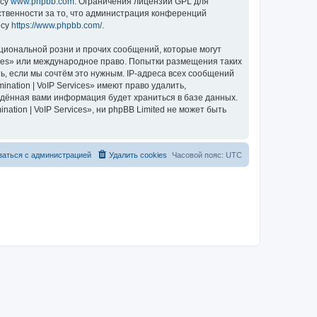
есу
www.phpbb.com
. Ограничения лицензии GPL для
ственности за то, что администрация конференций
есу
https://www.phpbb.com/
.
циональной розни и прочих сообщений, которые могут
vices» или международное право. Попытки размещения таких
, если мы сочтём это нужным. IP-адреса всех сообщений
nation | VoIP Services» имеют право удалить,
ведённая вами информация будет храниться в базе данных.
tion | VoIP Services», ни phpBB Limited не может быть
заться с администрацией
Удалить cookies
Часовой пояс:
UTC