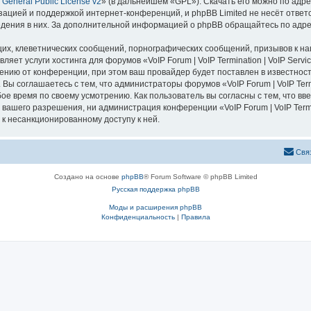
General Public License v2
» (в дальнейшем «GPL»). Скачать его можно по адр
зацией и поддержкой интернет-конференций, и phpBB Limited не несёт ответ
ведения в них. За дополнительной информацией о phpBB обращайтесь по адр
их, клеветнических сообщений, порнографических сообщений, призывов к на
ляет услуги хостинга для форумов «VoIP Forum | VoIP Termination | VoIP Ser
нию от конференции, при этом ваш провайдер будет поставлен в известность
ы соглашаетесь с тем, что администраторы форумов «VoIP Forum | VoIP Termi
ое время по своему усмотрению. Как пользователь вы согласны с тем, что в
ашего разрешения, ни администрация конференции «VoIP Forum | VoIP Termina
 к несанкционированному доступу к ней.
Свя
Создано на основе
phpBB
® Forum Software © phpBB Limited
Русская поддержка phpBB
Моды и расширения phpBB
Конфиденциальность
|
Правила