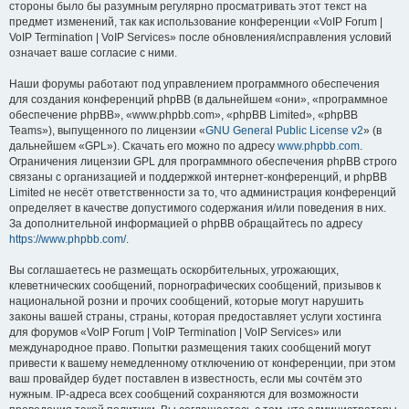
стороны было бы разумным регулярно просматривать этот текст на
предмет изменений, так как использование конференции «VoIP Forum |
VoIP Termination | VoIP Services» после обновления/исправления условий
означает ваше согласие с ними.
Наши форумы работают под управлением программного обеспечения
для создания конференций phpBB (в дальнейшем «они», «программное
обеспечение phpBB», «www.phpbb.com», «phpBB Limited», «phpBB
Teams»), выпущенного по лицензии «
GNU General Public License v2
» (в
дальнейшем «GPL»). Скачать его можно по адресу
www.phpbb.com
.
Ограничения лицензии GPL для программного обеспечения phpBB строго
связаны с организацией и поддержкой интернет-конференций, и phpBB
Limited не несёт ответственности за то, что администрация конференций
определяет в качестве допустимого содержания и/или поведения в них.
За дополнительной информацией о phpBB обращайтесь по адресу
https://www.phpbb.com/
.
Вы соглашаетесь не размещать оскорбительных, угрожающих,
клеветнических сообщений, порнографических сообщений, призывов к
национальной розни и прочих сообщений, которые могут нарушить
законы вашей страны, страны, которая предоставляет услуги хостинга
для форумов «VoIP Forum | VoIP Termination | VoIP Services» или
международное право. Попытки размещения таких сообщений могут
привести к вашему немедленному отключению от конференции, при этом
ваш провайдер будет поставлен в известность, если мы сочтём это
нужным. IP-адреса всех сообщений сохраняются для возможности