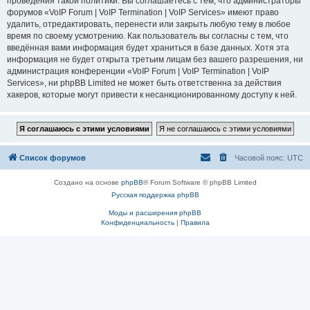
проведения такой политики. Вы соглашаетесь с тем, что администраторы
форумов «VoIP Forum | VoIP Termination | VoIP Services» имеют право
удалить, отредактировать, перенести или закрыть любую тему в любое
время по своему усмотрению. Как пользователь вы согласны с тем, что
введённая вами информация будет храниться в базе данных. Хотя эта
информация не будет открыта третьим лицам без вашего разрешения, ни
администрация конференции «VoIP Forum | VoIP Termination | VoIP
Services», ни phpBB Limited не может быть ответственна за действия
хакеров, которые могут привести к несанкционированному доступу к ней.
Список форумов
Часовой пояс:
UTC
Создано на основе
phpBB
® Forum Software © phpBB Limited
Русская поддержка phpBB
Моды и расширения phpBB
Конфиденциальность
|
Правила