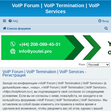
VoIP Forum | VoIP Termination | VoIP
Services
FAQ
Вход
П
Список форумов
о
и
с
к
Язык:
VoIP Forum | VoIP Termination | VoIP Services -
Регистрация
Заходя на конференцию «VoIP Forum | VoIP Termination | VoIP Services» (в
дальнейшем «мы», «наш», «VoIP Forum | VoIP Termination | VoIP Services»,
«https://voipforum.ru»), вы подтверждаете своё согласие со следующими
условиями. Если вы не согласны с ними, пожалуйста, не заходите и не
пользуйтесь форумами «VoIP Forum | VoIP Termination | VoIP Services». Мы
оставляем за собой право изменять эти правила в любое время и
сделаем всё возможное, чтобы уведомить вас об этом, однако с вашей