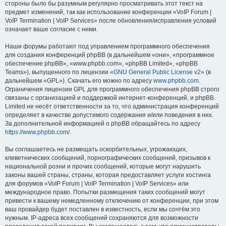
стороны было бы разумным регулярно просматривать этот текст на
предмет изменений, так как использование конференции «VoIP Forum |
VoIP Termination | VoIP Services» после обновления/исправления условий
означает ваше согласие с ними.
Наши форумы работают под управлением программного обеспечения
для создания конференций phpBB (в дальнейшем «они», «программное
обеспечение phpBB», «www.phpbb.com», «phpBB Limited», «phpBB
Teams»), выпущенного по лицензии «
GNU General Public License v2
» (в
дальнейшем «GPL»). Скачать его можно по адресу
www.phpbb.com
.
Ограничения лицензии GPL для программного обеспечения phpBB строго
связаны с организацией и поддержкой интернет-конференций, и phpBB
Limited не несёт ответственности за то, что администрация конференций
определяет в качестве допустимого содержания и/или поведения в них.
За дополнительной информацией о phpBB обращайтесь по адресу
https://www.phpbb.com/
.
Вы соглашаетесь не размещать оскорбительных, угрожающих,
клеветнических сообщений, порнографических сообщений, призывов к
национальной розни и прочих сообщений, которые могут нарушить
законы вашей страны, страны, которая предоставляет услуги хостинга
для форумов «VoIP Forum | VoIP Termination | VoIP Services» или
международное право. Попытки размещения таких сообщений могут
привести к вашему немедленному отключению от конференции, при этом
ваш провайдер будет поставлен в известность, если мы сочтём это
нужным. IP-адреса всех сообщений сохраняются для возможности