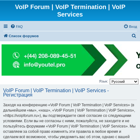
VoIP Forum | VoIP Termination | VoIP
Services
FAQ
Вход
П
Список форумов
о
и
с
к
Язык:
VoIP Forum | VoIP Termination | VoIP Services -
Регистрация
Заходя на конференцию «VoIP Forum | VoIP Termination | VoIP Services» (в
дальнейшем «мы», «наш», «VoIP Forum | VoIP Termination | VoIP Services»,
«https://voipforum.ru»), вы подтверждаете своё согласие со следующими
условиями. Если вы не согласны с ними, пожалуйста, не заходите и не
пользуйтесь форумами «VoIP Forum | VoIP Termination | VoIP Services». Мы
оставляем за собой право изменять эти правила в любое время и
сделаем всё возможное, чтобы уведомить вас об этом, однако с вашей