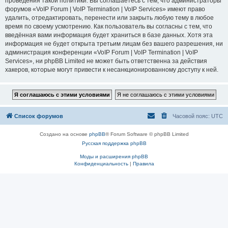
проведения такой политики. Вы соглашаетесь с тем, что администраторы
форумов «VoIP Forum | VoIP Termination | VoIP Services» имеют право
удалить, отредактировать, перенести или закрыть любую тему в любое
время по своему усмотрению. Как пользователь вы согласны с тем, что
введённая вами информация будет храниться в базе данных. Хотя эта
информация не будет открыта третьим лицам без вашего разрешения, ни
администрация конференции «VoIP Forum | VoIP Termination | VoIP
Services», ни phpBB Limited не может быть ответственна за действия
хакеров, которые могут привести к несанкционированному доступу к ней.
Список форумов
Часовой пояс:
UTC
Создано на основе
phpBB
® Forum Software © phpBB Limited
Русская поддержка phpBB
Моды и расширения phpBB
Конфиденциальность
|
Правила