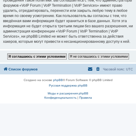
проведения такой политики. Вы соглашаетесь с тем, что администраторы
форумов «VoIP Forum | VoIP Termination | VoIP Services» имеют право
удалить, отредактировать, перенести или закрыть любую тему в любое
время по своему усмотрению. Как пользователь вы согласны с тем, что
введённая вами информация будет храниться в базе данных. Хотя эта
информация не будет открыта третьим лицам без вашего разрешения, ни
администрация конференции «VoIP Forum | VoIP Termination | VoIP
Services», ни phpBB Limited не может быть ответственна за действия
хакеров, которые могут привести к несанкционированному доступу к ней.
Список форумов
Часовой пояс:
UTC
Создано на основе
phpBB
® Forum Software © phpBB Limited
Русская поддержка phpBB
Моды и расширения phpBB
Конфиденциальность
|
Правила