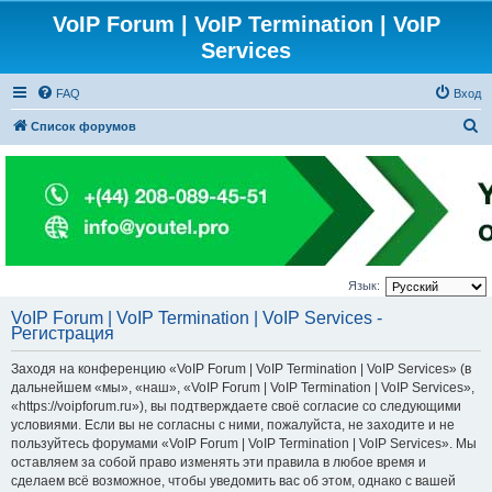
VoIP Forum | VoIP Termination | VoIP
Services
FAQ
Вход
П
Список форумов
о
и
с
к
Язык:
VoIP Forum | VoIP Termination | VoIP Services -
Регистрация
Заходя на конференцию «VoIP Forum | VoIP Termination | VoIP Services» (в
дальнейшем «мы», «наш», «VoIP Forum | VoIP Termination | VoIP Services»,
«https://voipforum.ru»), вы подтверждаете своё согласие со следующими
условиями. Если вы не согласны с ними, пожалуйста, не заходите и не
пользуйтесь форумами «VoIP Forum | VoIP Termination | VoIP Services». Мы
оставляем за собой право изменять эти правила в любое время и
сделаем всё возможное, чтобы уведомить вас об этом, однако с вашей