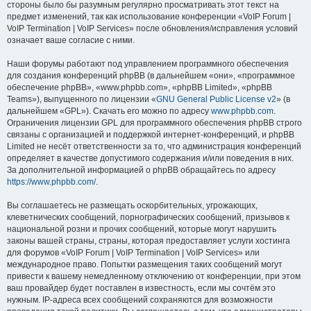
стороны было бы разумным регулярно просматривать этот текст на
предмет изменений, так как использование конференции «VoIP Forum |
VoIP Termination | VoIP Services» после обновления/исправления условий
означает ваше согласие с ними.
Наши форумы работают под управлением программного обеспечения
для создания конференций phpBB (в дальнейшем «они», «программное
обеспечение phpBB», «www.phpbb.com», «phpBB Limited», «phpBB
Teams»), выпущенного по лицензии «
GNU General Public License v2
» (в
дальнейшем «GPL»). Скачать его можно по адресу
www.phpbb.com
.
Ограничения лицензии GPL для программного обеспечения phpBB строго
связаны с организацией и поддержкой интернет-конференций, и phpBB
Limited не несёт ответственности за то, что администрация конференций
определяет в качестве допустимого содержания и/или поведения в них.
За дополнительной информацией о phpBB обращайтесь по адресу
https://www.phpbb.com/
.
Вы соглашаетесь не размещать оскорбительных, угрожающих,
клеветнических сообщений, порнографических сообщений, призывов к
национальной розни и прочих сообщений, которые могут нарушить
законы вашей страны, страны, которая предоставляет услуги хостинга
для форумов «VoIP Forum | VoIP Termination | VoIP Services» или
международное право. Попытки размещения таких сообщений могут
привести к вашему немедленному отключению от конференции, при этом
ваш провайдер будет поставлен в известность, если мы сочтём это
нужным. IP-адреса всех сообщений сохраняются для возможности