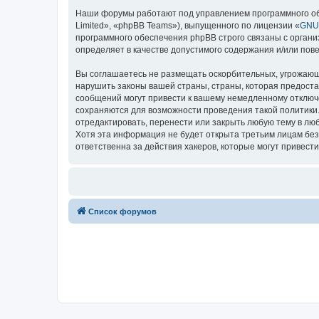
Наши форумы работают под управлением программного об
Limited», «phpBB Teams»), выпущенного по лицензии «
GNU 
программного обеспечения phpBB строго связаны с органи
определяет в качестве допустимого содержания и/или по
Вы соглашаетесь не размещать оскорбительных, угрожающ
нарушить законы вашей страны, страны, которая предостав
сообщений могут привести к вашему немедленному отключе
сохраняются для возможности проведения такой политики. В
отредактировать, перенести или закрыть любую тему в люб
Хотя эта информация не будет открыта третьим лицам без в
ответственна за действия хакеров, которые могут привести
Список форумов