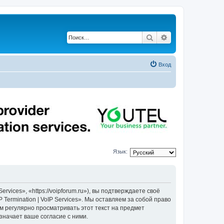
Поиск
Расширенный по
Вход
Язык:
ervices», «https://voipforum.ru»), вы подтверждаете своё
Termination | VoIP Services». Мы оставляем за собой право
м регулярно просматривать этот текст на предмет
означает ваше согласие с ними.