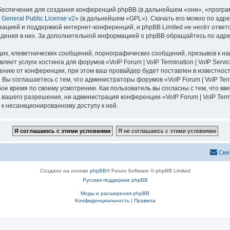
еспечения для создания конференций phpBB (в дальнейшем «они», «програ
General Public License v2
» (в дальнейшем «GPL»). Скачать его можно по адр
зацией и поддержкой интернет-конференций, и phpBB Limited не несёт ответ
ведения в них. За дополнительной информацией о phpBB обращайтесь по адр
их, клеветнических сообщений, порнографических сообщений, призывов к на
ляет услуги хостинга для форумов «VoIP Forum | VoIP Termination | VoIP Ser
нию от конференции, при этом ваш провайдер будет поставлен в известность
ы соглашаетесь с тем, что администраторы форумов «VoIP Forum | VoIP Termi
ое время по своему усмотрению. Как пользователь вы согласны с тем, что в
ашего разрешения, ни администрация конференции «VoIP Forum | VoIP Termina
 к несанкционированному доступу к ней.
Свя
Создано на основе
phpBB
® Forum Software © phpBB Limited
Русская поддержка phpBB
Моды и расширения phpBB
Конфиденциальность
|
Правила