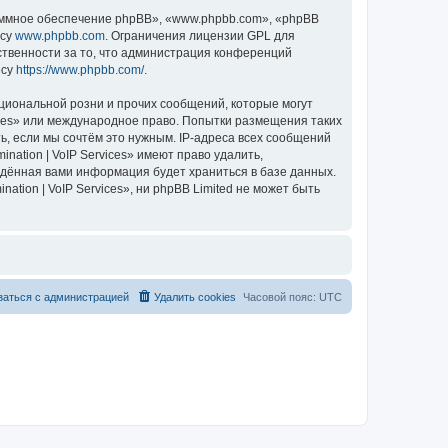
ммное обеспечение phpBB», «www.phpbb.com», «phpBB
есу
www.phpbb.com
. Ограничения лицензии GPL для
ственности за то, что администрация конференций
есу
https://www.phpbb.com/
.
циональной розни и прочих сообщений, которые могут
vices» или международное право. Попытки размещения таких
, если мы сочтём это нужным. IP-адреса всех сообщений
nation | VoIP Services» имеют право удалить,
ведённая вами информация будет храниться в базе данных.
tion | VoIP Services», ни phpBB Limited не может быть
заться с администрацией
Удалить cookies
Часовой пояс:
UTC