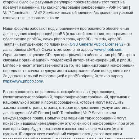
стороны было бы разумным регулярно просматривать этот текст на
предмет изменений, так как использование конференции «VoIP Forum |
VoIP Termination | VoIP Services» после обновления/исправления условий
означает ваше согласие с ними.
Наши форумы работают под управлением программного обеспечения
для создания конференций phpBB (в дальнейшем «они», «программное
обеспечение phpBB», «www.phpbb.com», «phpBB Limited», «phpBB
Teams»), выпущенного по лицензии «
GNU General Public License v2
» (в
дальнейшем «GPL»). Скачать его можно по адресу
www.phpbb.com
.
Ограничения лицензии GPL для программного обеспечения phpBB строго
связаны с организацией и поддержкой интернет-конференций, и phpBB
Limited не несёт ответственности за то, что администрация конференций
определяет в качестве допустимого содержания и/или поведения в них.
За дополнительной информацией о phpBB обращайтесь по адресу
https://www.phpbb.com/
.
Вы соглашаетесь не размещать оскорбительных, угрожающих,
клеветнических сообщений, порнографических сообщений, призывов к
национальной розни и прочих сообщений, которые могут нарушить
законы вашей страны, страны, которая предоставляет услуги хостинга
для форумов «VoIP Forum | VoIP Termination | VoIP Services» или
международное право. Попытки размещения таких сообщений могут
привести к вашему немедленному отключению от конференции, при этом
ваш провайдер будет поставлен в известность, если мы сочтём это
нужным. IP-адреса всех сообщений сохраняются для возможности