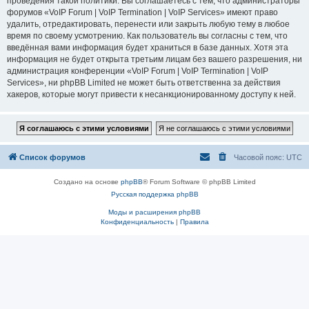
проведения такой политики. Вы соглашаетесь с тем, что администраторы
форумов «VoIP Forum | VoIP Termination | VoIP Services» имеют право
удалить, отредактировать, перенести или закрыть любую тему в любое
время по своему усмотрению. Как пользователь вы согласны с тем, что
введённая вами информация будет храниться в базе данных. Хотя эта
информация не будет открыта третьим лицам без вашего разрешения, ни
администрация конференции «VoIP Forum | VoIP Termination | VoIP
Services», ни phpBB Limited не может быть ответственна за действия
хакеров, которые могут привести к несанкционированному доступу к ней.
Список форумов
Часовой пояс:
UTC
Создано на основе
phpBB
® Forum Software © phpBB Limited
Русская поддержка phpBB
Моды и расширения phpBB
Конфиденциальность
|
Правила