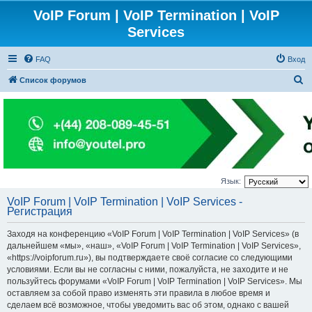
VoIP Forum | VoIP Termination | VoIP
Services
FAQ
Вход
П
Список форумов
о
и
с
к
Язык:
VoIP Forum | VoIP Termination | VoIP Services -
Регистрация
Заходя на конференцию «VoIP Forum | VoIP Termination | VoIP Services» (в
дальнейшем «мы», «наш», «VoIP Forum | VoIP Termination | VoIP Services»,
«https://voipforum.ru»), вы подтверждаете своё согласие со следующими
условиями. Если вы не согласны с ними, пожалуйста, не заходите и не
пользуйтесь форумами «VoIP Forum | VoIP Termination | VoIP Services». Мы
оставляем за собой право изменять эти правила в любое время и
сделаем всё возможное, чтобы уведомить вас об этом, однако с вашей