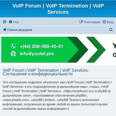
VoIP Forum | VoIP Termination | VoIP
Services
FAQ
Регистрация
Вход
П
Список форумов
о
и
с
к
VoIP Forum | VoIP Termination | VoIP Services -
Соглашение о конфиденциальности
Это соглашение подробно объясняет, как «VoIP Forum | VoIP Termination |
VoIP Services» и его подразделения (в дальнейшем «мы», «наш», «VoIP
Forum | VoIP Termination | VoIP Services», «https://voipforum.ru») и phpBB (в
дальнейшем «они», «программное обеспечение phpBB»,
«www.phpbb.com», «phpBB Limited», «phpBB Teams») используют
информацию, полученную во время любой из ваших пользовательских
сессий (в дальнейшем «ваша информация»).