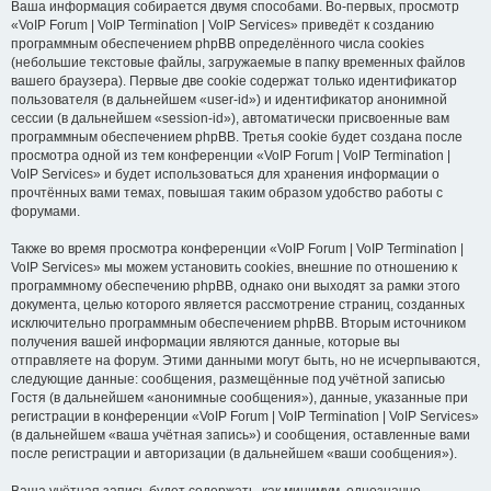
Ваша информация собирается двумя способами. Во-первых, просмотр
«VoIP Forum | VoIP Termination | VoIP Services» приведёт к созданию
программным обеспечением phpBB определённого числа cookies
(небольшие текстовые файлы, загружаемые в папку временных файлов
вашего браузера). Первые две cookie содержат только идентификатор
пользователя (в дальнейшем «user-id») и идентификатор анонимной
сессии (в дальнейшем «session-id»), автоматически присвоенные вам
программным обеспечением phpBB. Третья cookie будет создана после
просмотра одной из тем конференции «VoIP Forum | VoIP Termination |
VoIP Services» и будет использоваться для хранения информации о
прочтённых вами темах, повышая таким образом удобство работы с
форумами.
Также во время просмотра конференции «VoIP Forum | VoIP Termination |
VoIP Services» мы можем установить cookies, внешние по отношению к
программному обеспечению phpBB, однако они выходят за рамки этого
документа, целью которого является рассмотрение страниц, созданных
исключительно программным обеспечением phpBB. Вторым источником
получения вашей информации являются данные, которые вы
отправляете на форум. Этими данными могут быть, но не исчерпываются,
следующие данные: сообщения, размещённые под учётной записью
Гостя (в дальнейшем «анонимные сообщения»), данные, указанные при
регистрации в конференции «VoIP Forum | VoIP Termination | VoIP Services»
(в дальнейшем «ваша учётная запись») и сообщения, оставленные вами
после регистрации и авторизации (в дальнейшем «ваши сообщения»).