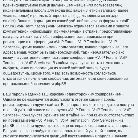
Ваша учётная запись будет содержать, как минимум, однозначно
идентифицируемое имя (в дальнейшем «ваше имя пользователя»),
индивидуальный пароль для входа под вашей учётной записью (далее
«ваш пароль») и реальный адрес email (в дальнейшем «ваш адрес
email»). Ваша информация из вашей учётной записи на форумах «VoIP
Forum | VoIP Termination | VoIP Services» охраняется законами о защите
компьютерной информации, применяемыми в стране, предоставляющей
нам услуги хостинга. Любая информация, запрашиваемая при
регистрации в конференции «VoIP Forum | VoIP Termination | VoIP
Services», кроме вашего имени пользователя, вашего пароля и вашего
адреса email, может быть как необходимой, так и необязательной ко
вводу, на усмотрение администрации конференции «VoIP Forum | VoIP
Termination | VoIP Services». В любом случае у вас есть возможность
выбрать, какая информация из вашей учётной записи будет
общедоступна. Кроме того, у вас есть возможность согласиться/
отказаться от получения сообщений, автоматически сгенерированных
программным обеспечением phpBB.
Ваш пароль надёжно зашифрован (односторонним хэшированием).
Однако не рекомендуется использовать этот же самый пароль,
регистрируясь на других сайтах. Ваш пароль является средством доступа
к вашей учётной записи на форумах «VoIP Forum | VoIP Termination | VoIP
Services», пожалуйста, храните его в тайне, ни при каких обстоятельствах
ни представители «VoIP Forum | VoIP Termination | VoIP Services», ни
phpBB Limited, ни другое третье лицо не вправе спрашивать ваш пароль.
В случае, если вы забудете ваш пароль к вашей учётной записи, вы
сможете воспользоваться функцией восстановления пароля «Забыли