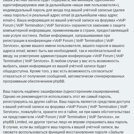
Ваша учётная запись будет содержать, как минимум, однозначно
идентифицируемое имя (в дальнейшем «ваше имя пользователя»),
индивидуальный пароль для входа под вашей учётной записью (далее
«ваш пароль») и реальный адрес email (в дальнейшем «ваш адрес
email»). Ваша информация из вашей учётной записи на форумах «VoIP
Forum | VoIP Termination | VoIP Services» охраняется законами о защите
компьютерной информации, применяемыми в стране, предоставляющей
нам услуги хостинга. Любая информация, запрашиваемая при
регистрации в конференции «VoIP Forum | VoIP Termination | VoIP
Services», кроме вашего имени пользователя, вашего пароля и вашего
адреса email, может быть как необходимой, так и необязательной ко
вводу, на усмотрение администрации конференции «VoIP Forum | VoIP
Termination | VoIP Services». В любом случае у вас есть возможность
выбрать, какая информация из вашей учётной записи будет
общедоступна. Кроме того, у вас есть возможность согласиться/
отказаться от получения сообщений, автоматически сгенерированных
программным обеспечением phpBB.
Ваш пароль надёжно зашифрован (односторонним хэшированием).
Однако не рекомендуется использовать этот же самый пароль,
регистрируясь на других сайтах. Ваш пароль является средством доступа
к вашей учётной записи на форумах «VoIP Forum | VoIP Termination | VoIP
Services», пожалуйста, храните его в тайне, ни при каких обстоятельствах
ни представители «VoIP Forum | VoIP Termination | VoIP Services», ни
phpBB Limited, ни другое третье лицо не вправе спрашивать ваш пароль.
В случае, если вы забудете ваш пароль к вашей учётной записи, вы
сможете воспользоваться функцией восстановления пароля «Забыли