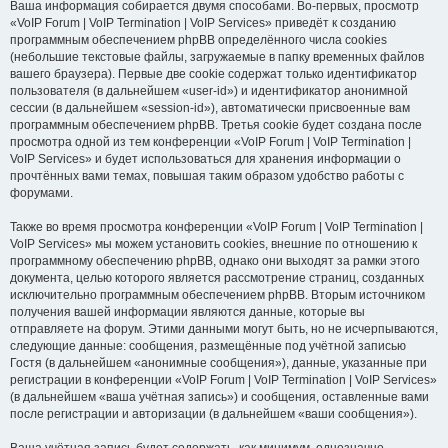
Ваша информация собирается двумя способами. Во-первых, просмотр
«VoIP Forum | VoIP Termination | VoIP Services» приведёт к созданию
программным обеспечением phpBB определённого числа cookies
(небольшие текстовые файлы, загружаемые в папку временных файлов
вашего браузера). Первые две cookie содержат только идентификатор
пользователя (в дальнейшем «user-id») и идентификатор анонимной
сессии (в дальнейшем «session-id»), автоматически присвоенные вам
программным обеспечением phpBB. Третья cookie будет создана после
просмотра одной из тем конференции «VoIP Forum | VoIP Termination |
VoIP Services» и будет использоваться для хранения информации о
прочтённых вами темах, повышая таким образом удобство работы с
форумами.
Также во время просмотра конференции «VoIP Forum | VoIP Termination |
VoIP Services» мы можем установить cookies, внешние по отношению к
программному обеспечению phpBB, однако они выходят за рамки этого
документа, целью которого является рассмотрение страниц, созданных
исключительно программным обеспечением phpBB. Вторым источником
получения вашей информации являются данные, которые вы
отправляете на форум. Этими данными могут быть, но не исчерпываются,
следующие данные: сообщения, размещённые под учётной записью
Гостя (в дальнейшем «анонимные сообщения»), данные, указанные при
регистрации в конференции «VoIP Forum | VoIP Termination | VoIP Services»
(в дальнейшем «ваша учётная запись») и сообщения, оставленные вами
после регистрации и авторизации (в дальнейшем «ваши сообщения»).