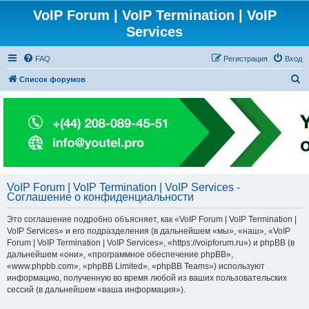
VoIP Forum | VoIP Termination | VoIP
Services
FAQ
Регистрация
Вход
П
Список форумов
о
и
с
к
VoIP Forum | VoIP Termination | VoIP Services -
Соглашение о конфиденциальности
Это соглашение подробно объясняет, как «VoIP Forum | VoIP Termination |
VoIP Services» и его подразделения (в дальнейшем «мы», «наш», «VoIP
Forum | VoIP Termination | VoIP Services», «https://voipforum.ru») и phpBB (в
дальнейшем «они», «программное обеспечение phpBB»,
«www.phpbb.com», «phpBB Limited», «phpBB Teams») используют
информацию, полученную во время любой из ваших пользовательских
сессий (в дальнейшем «ваша информация»).